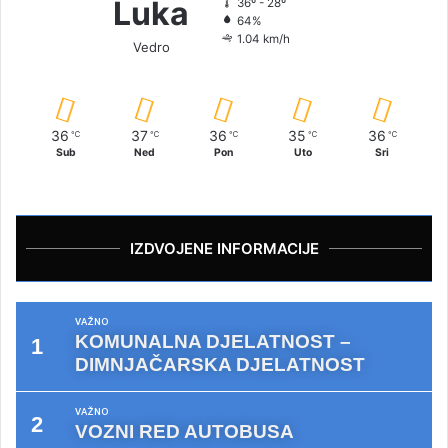
Luka
36º - 28º
64%
1.04 km/h
Vedro
36
37
36
35
36
℃
℃
℃
℃
℃
Sub
Ned
Pon
Uto
Sri
IZDVOJENE INFORMACIJE
VAŽNO
KOMUNALNA DJELATNOST –
DIMNJAČARSKA DJELATNOST
VAŽNO
VOZNI RED AUTOBUSA