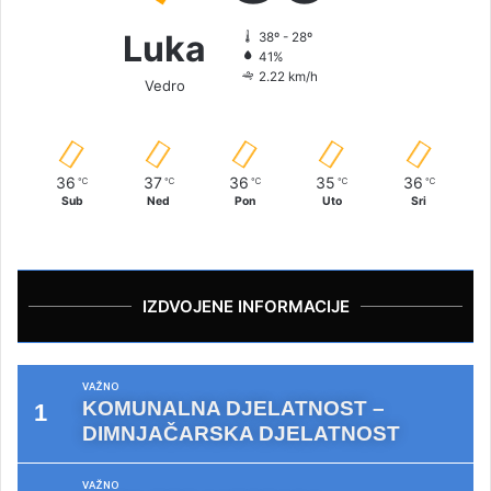
Luka
38º - 28º
41%
2.22 km/h
Vedro
36
37
36
35
36
℃
℃
℃
℃
℃
Sub
Ned
Pon
Uto
Sri
IZDVOJENE INFORMACIJE
VAŽNO
KOMUNALNA DJELATNOST –
DIMNJAČARSKA DJELATNOST
VAŽNO