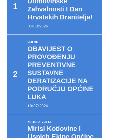
Domovinske
Zahvalnosti I Dan
Hrvatskih Branitelja!
05/08/2026
VIJESTI
OBAVIJEST O
PROVOĐENJU
PREVENTIVNE
SUSTAVNE
DERATIZACIJE NA
PODRUČJU OPĆINE
LUKA
10/07/2026
KULTURA
VIJESTI
Mirisi Kotlovine I
Uspjeh Ekipe Općine