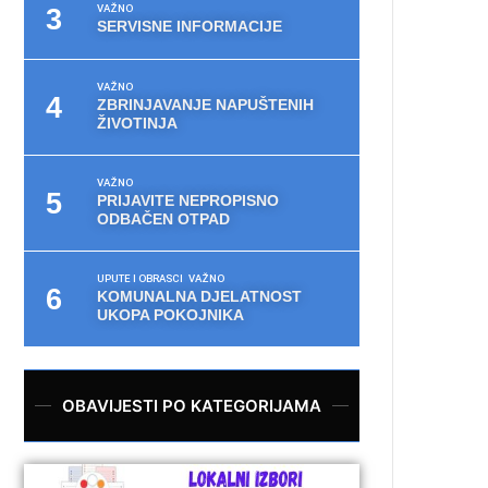
VAŽNO
SERVISNE INFORMACIJE
VAŽNO
ZBRINJAVANJE NAPUŠTENIH
ŽIVOTINJA
VAŽNO
PRIJAVITE NEPROPISNO
ODBAČEN OTPAD
UPUTE I OBRASCI
VAŽNO
KOMUNALNA DJELATNOST
UKOPA POKOJNIKA
OBAVIJESTI PO KATEGORIJAMA