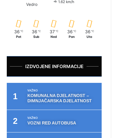
1.62 km/h
Vedro
36
36
37
36
36
℃
℃
℃
℃
℃
Pet
Sub
Ned
Pon
Uto
IZDVOJENE INFORMACIJE
VAŽNO
KOMUNALNA DJELATNOST –
DIMNJAČARSKA DJELATNOST
VAŽNO
VOZNI RED AUTOBUSA