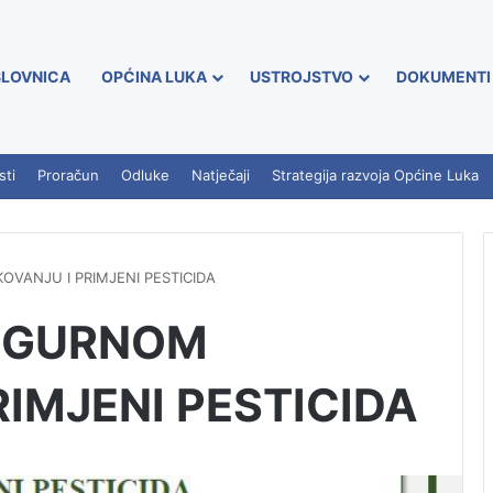
LOVNICA
OPĆINA LUKA
USTROJSTVO
DOKUMENTI
sti
Proračun
Odluke
Natječaji
Strategija razvoja Općine Luka
OVANJU I PRIMJENI PESTICIDA
SIGURNOM
RIMJENI PESTICIDA