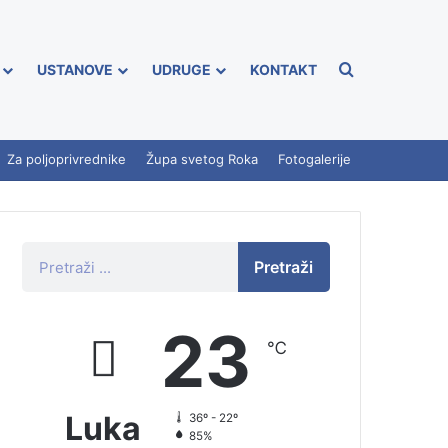
USTANOVE
UDRUGE
KONTAKT
Za poljoprivrednike
Župa svetog Roka
Fotogalerije
Pretraži
23
℃
Luka
36º - 22º
85%