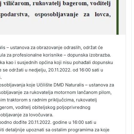
is – ustanova za obrazovanje odraslih, održat će
ula za profesionalne korisnike – dopunska izobrazba.
 kao i susjednih općina koji nisu pohađali dopunsku
 se održati u nedjelju, 20.11.2022. od 16:00 sati u
.
osobljavanja koje Učilište DMD Naturalis – ustanova za
sobljavanje za rukovatelja motornom lančanom pilom,
nim traktorom s radnim priključcima, rukovatelj
gerom, voditelj obiteljskog poljoprivrednog
obljavanje za lovočuvara.
odno dođite 20.11.2022. godine u 16:00 sati u
iti detaljnije upoznati sa ostalim programima za koje