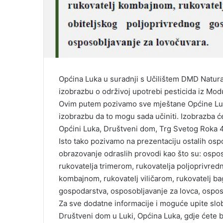
Općina Luka u suradnji s Učilištem DMD Natural
izobrazbu o održivoj upotrebi pesticida iz Mod
Ovim putem pozivamo sve mještane Općine Luka
izobrazbu da to mogu sada učiniti. Izobrazba će
Općini Luka, Društveni dom, Trg Svetog Roka 4
Isto tako pozivamo na prezentaciju ostalih osp
obrazovanje odraslih provodi kao što su: ospo
rukovatelja trimerom, rukovatelja poljoprivred
kombajnom, rukovatelj viličarom, rukovatelj ba
gospodarstva, osposobljavanje za lovca, ospos
Za sve dodatne informacije i moguće upite slob
Društveni dom u Luki, Općina Luka, gdje ćete b