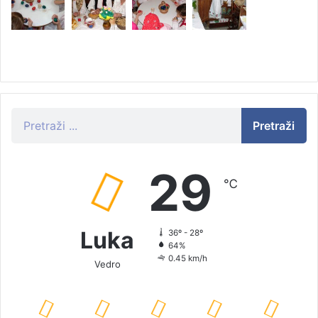
Pretraži
29
℃
Luka
36º - 28º
64%
0.45 km/h
Vedro