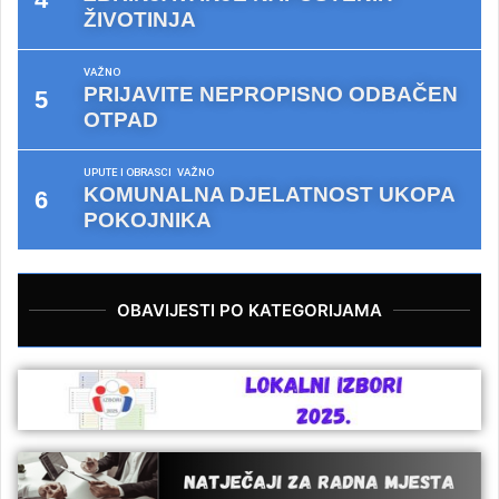
ŽIVOTINJA
VAŽNO
PRIJAVITE NEPROPISNO ODBAČEN
OTPAD
UPUTE I OBRASCI
VAŽNO
KOMUNALNA DJELATNOST UKOPA
POKOJNIKA
OBAVIJESTI PO KATEGORIJAMA