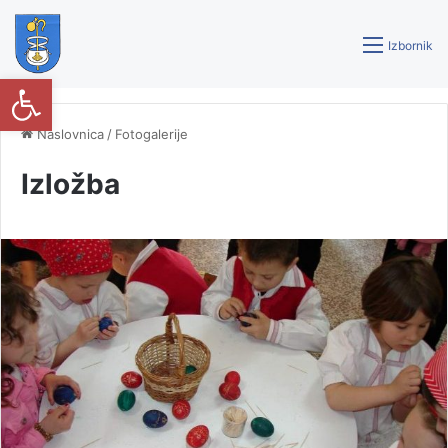
Izbornik
Open toolbar
Naslovnica
/
Fotogalerije
Izložba