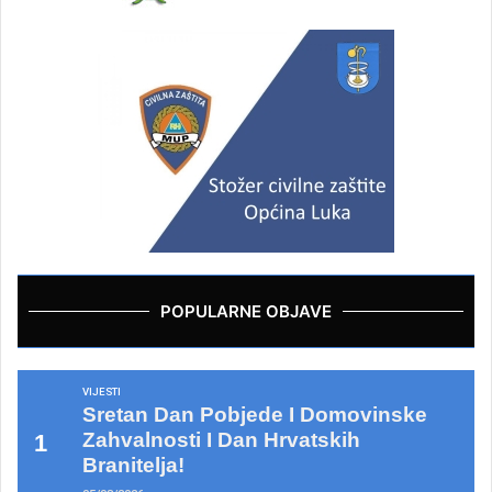
POPULARNE OBJAVE
VIJESTI
Sretan Dan Pobjede I Domovinske
Zahvalnosti I Dan Hrvatskih
Branitelja!