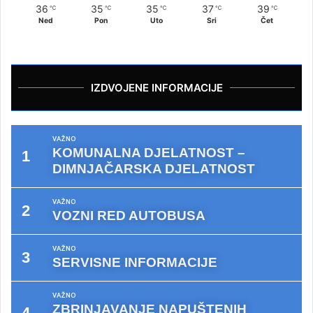
36
35
35
37
39
℃
℃
℃
℃
℃
Ned
Pon
Uto
Sri
Čet
IZDVOJENE INFORMACIJE
VAŽNO
KOMUNALNA DJELATNOST –
DIMNJAČARSKA DJELATNOST
VAŽNO
VOZNI RED AUTOBUSA
VAŽNO
SERVISNE INFORMACIJE
VAŽNO
ZBRINJAVANJE NAPUŠTENIH