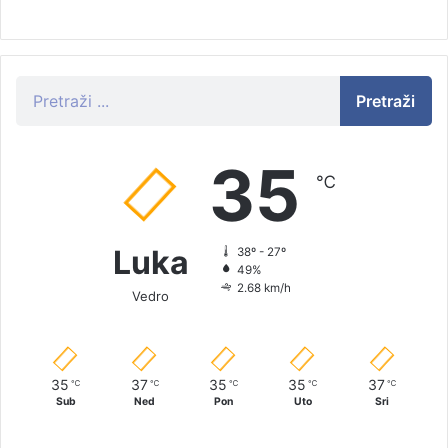
Pretraži
35
℃
Luka
38º - 27º
49%
2.68 km/h
Vedro
35
37
35
35
37
℃
℃
℃
℃
℃
Sub
Ned
Pon
Uto
Sri