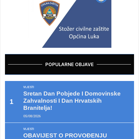
POPULARNE OBJAVE
VIJESTI
Sretan Dan Pobjede I Domovinske
Zahvalnosti I Dan Hrvatskih
Branitelja!
05/08/2026
VIJESTI
OBAVIJEST O PROVOĐENJU