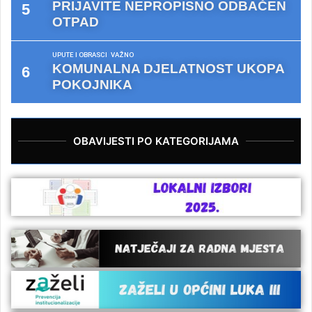
PRIJAVITE NEPROPISNO ODBAČEN
OTPAD
UPUTE I OBRASCI
VAŽNO
KOMUNALNA DJELATNOST UKOPA
POKOJNIKA
OBAVIJESTI PO KATEGORIJAMA