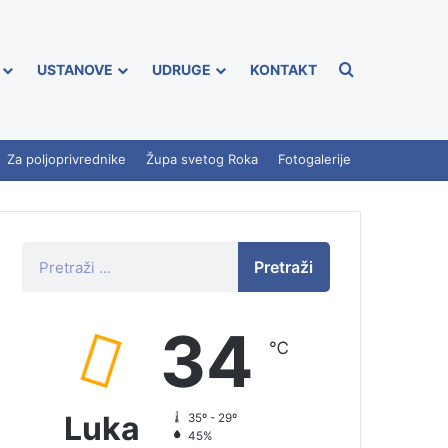
USTANOVE
UDRUGE
KONTAKT
Za poljoprivrednike
Župa svetog Roka
Fotogalerije
Pretraži
34
℃
Luka
35º - 29º
45%