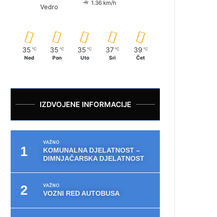
1.36 km/h
Vedro
35
35
35
37
39
℃
℃
℃
℃
℃
Ned
Pon
Uto
Sri
Čet
IZDVOJENE INFORMACIJE
VAŽNO
KOMUNALNA DJELATNOST –
DIMNJAČARSKA DJELATNOST
VAŽNO
VOZNI RED AUTOBUSA