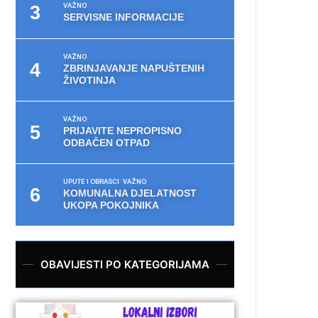
VAŽNO
SERVISNE INFORMACIJE
VAŽNO
ZBRINJAVANJE NAPUŠTENIH
ŽIVOTINJA
VAŽNO
PRIJAVITE NEPROPISNO
ODBAČEN OTPAD
UPUTE I OBRASCI
VAŽNO
KOMUNALNA DJELATNOST
UKOPA POKOJNIKA
OBAVIJESTI PO KATEGORIJAMA