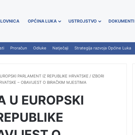
LOVNICA
OPĆINA LUKA
USTROJSTVO
DOKUMENTI
sti
Proračun
Odluke
Natječaji
Strategija razvoja Općine Luka
EUROPSKI PARLAMENT IZ REPUBLIKE HRVATSKE
/
IZBORI
RVATSKE – OBAVIJEST O BIRAČKIM MJESTIMA
A U EUROPSKI
REPUBLIKE
AVIJEST O