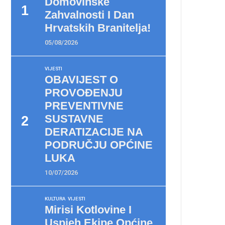
Domovinske
Zahvalnosti I Dan
Hrvatskih Branitelja!
05/08/2026
VIJESTI
OBAVIJEST O
PROVOĐENJU
PREVENTIVNE
SUSTAVNE
DERATIZACIJE NA
PODRUČJU OPĆINE
LUKA
10/07/2026
KULTURA
VIJESTI
Mirisi Kotlovine I
Uspjeh Ekipe Općine