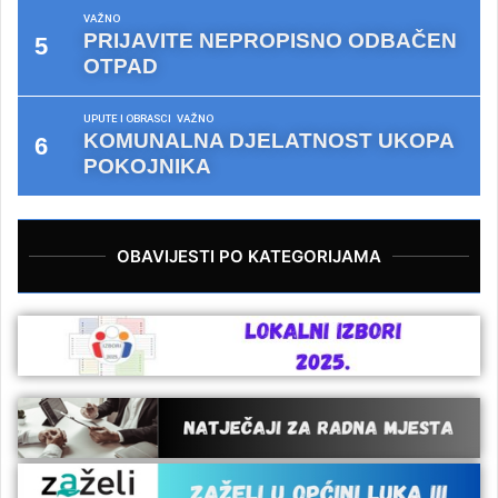
VAŽNO
PRIJAVITE NEPROPISNO ODBAČEN
OTPAD
UPUTE I OBRASCI
VAŽNO
KOMUNALNA DJELATNOST UKOPA
POKOJNIKA
OBAVIJESTI PO KATEGORIJAMA