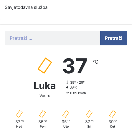
Savjetodavna služba
Pretraži
37
℃
Luka
39º - 29º
38%
0.89 km/h
Vedro
37
35
35
37
39
℃
℃
℃
℃
℃
Ned
Pon
Uto
Sri
Čet