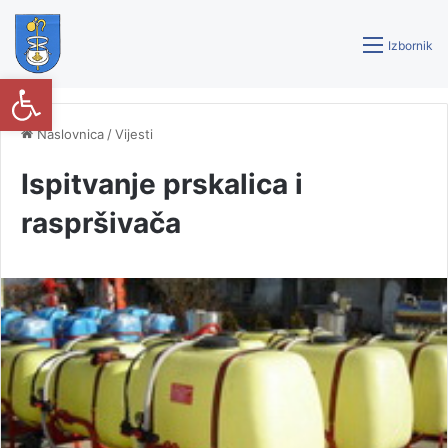
Izbornik
Open toolbar
Naslovnica
/
Vijesti
Ispitvanje prskalica i
raspršivača