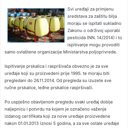
Svi uređaji za primjenu
sredstava za zaštitu bilja
moraju se ispitati sukladno
Zakonu o održivoj uporabi
pesticida (NN. 14/2014) i to
ispitivanje mogu provoditi
samo ovlaštene organizacije Ministarstva poljoprivrede.
Ispitivanje prskalica i raspršivača obvezno je za sve
uređaje koji su proizvedeni prije 1995. te moraju biti
pregledani do 26.11.2014. Od pregleda su izuzete sve
ručne prskalice, leđne prskalice raspršivači.
Po uspješno obavljenom pregledu svaki uređaj dobije
naljepnicu i potvrdu na kojem je označeno važenje
izdanog certifikata koji za nove uređaje proizvedene
nakon 01.01.2013 iznosi 5 godina, a za sve ostale uređaje