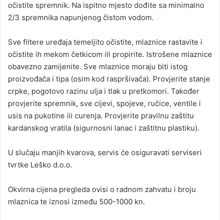
očistite spremnik. Na ispitno mjesto dođite sa minimalno
2/3 spremnika napunjenog čistom vodom.
Sve filtere uređaja temeljito očistite, mlaznice rastavite i
očistite ih mekom četkicom ili propirite. Istrošene mlaznice
obavezno zamijenite. Sve mlaznice moraju biti istog
proizvođača i tipa (osim kod raspršivača). Provjerite stanje
crpke, pogotovo razinu ulja i tlak u pretkomori. Također
provjerite spremnik, sve cijevi, spojeve, ručice, ventile i
usis na pukotine ili curenja. Provjerite pravilnu zaštitu
kardanskog vratila (sigurnosni lanac i zaštitnu plastiku).
U slučaju manjih kvarova, servis će osiguravati serviseri
tvrtke Leško d.o.o.
Okvirna cijena pregleda ovisi o radnom zahvatu i broju
mlaznica te iznosi između 500-1000 kn.