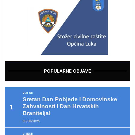
POPULARNE OBJAVE
VIJESTI
Sretan Dan Pobjede I Domovinske
Zahvalnosti I Dan Hrvatskih
Branitelja!
05/08/2026
VIJESTI