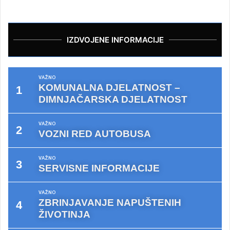
IZDVOJENE INFORMACIJE
VAŽNO
KOMUNALNA DJELATNOST –
DIMNJAČARSKA DJELATNOST
VAŽNO
VOZNI RED AUTOBUSA
VAŽNO
SERVISNE INFORMACIJE
VAŽNO
ZBRINJAVANJE NAPUŠTENIH
ŽIVOTINJA