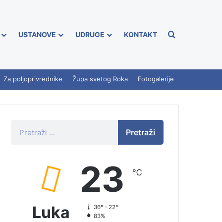
USTANOVE
UDRUGE
KONTAKT
Za poljoprivrednike
Župa svetog Roka
Fotogalerije
Pretraži
23
℃
Luka
36º - 22º
83%