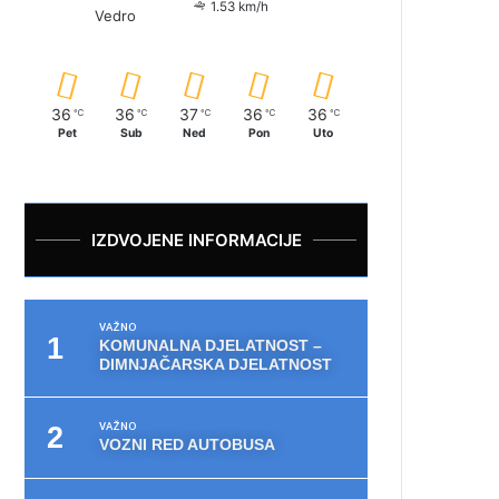
1.53 km/h
Vedro
36
36
37
36
36
℃
℃
℃
℃
℃
Pet
Sub
Ned
Pon
Uto
IZDVOJENE INFORMACIJE
VAŽNO
KOMUNALNA DJELATNOST –
DIMNJAČARSKA DJELATNOST
VAŽNO
VOZNI RED AUTOBUSA