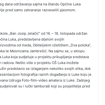
jeg dana održavanja sajma na štandu Općine Luka
itelje pred samo zatvaranje razveselili pjesmom.
kole „Ban Josip Jelačić“ od 16. – 18. listopada održan
ćina Luka, predstavljena dijelom svojih
oizvodima od meda, Obiteljskim izletištem „Dva potoka“,
uka te Mesnicama Jambrešić. Na sajmu se, u sklopu
 Luka koja sudjeluje u projektu prikupljanja sredstava
vnih radova. Nešto više o projektu OŠ Luka možete
užin predstavio se izlaganjem nekoliko svojih slika, dok
ezentacijom fotografija raznih događanja iz Luke koju je
ovana Udruga Foto-film-video amatera iz Luke. Zadnjeg
jelovali su i lučki tamburaši koji su posjetitelje pred