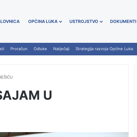
LOVNICA
OPĆINA LUKA
USTROJSTVO
DOKUMENTI
sti
Proračun
Odluke
Natječaji
Strategija razvoja Općine Luka
REŠIĆU
SAJAM U