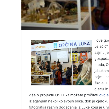
I ove go
Jelačić“
sajmu je
gospodar
meda, Ob
jabukam
sajmu se
škola Lu
djecu iz
više o projektu OŠ Luka možete pročitati
ovdje
izlaganjem nekoliko svojih slika, dok je cjelo
fotografija raznih događanja iz Luke koju je u