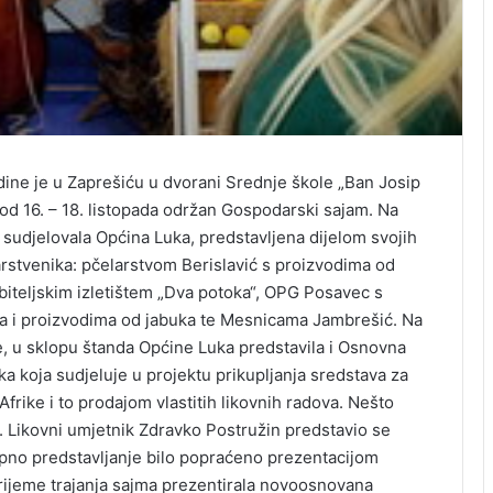
dine je u Zaprešiću u dvorani Srednje škole „Ban Josip
 od 16. – 18. listopada održan Gospodarski sajam. Na
 sudjelovala Općina Luka, predstavljena dijelom svojih
stvenika: pčelarstvom Berislavić s proizvodima od
iteljskim izletištem „Dva potoka“, OPG Posavec s
a i proizvodima od jabuka te Mesnicama Jambrešić. Na
, u sklopu štanda Općine Luka predstavila i Osnovna
ka koja sudjeluje u projektu prikupljanja sredstava za
 Afrike i to prodajom vlastitih likovnih radova. Nešto
. Likovni umjetnik Zdravko Postružin predstavio se
kupno predstavljanje bilo popraćeno prezentacijom
 vrijeme trajanja sajma prezentirala novoosnovana