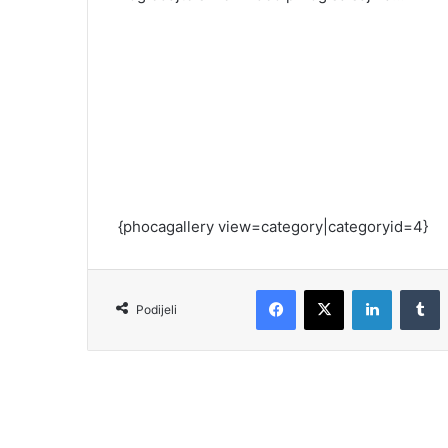
{phocagallery view=category|categoryid=4}
Podijeli