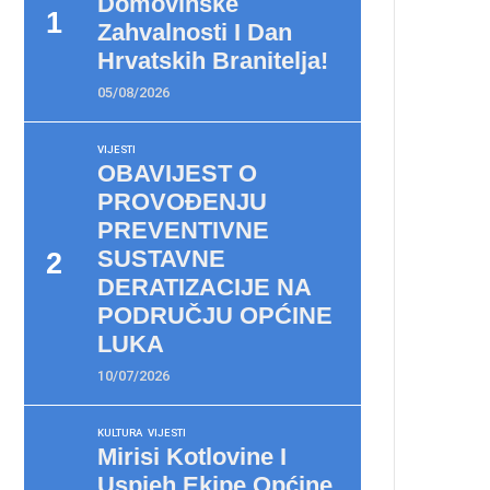
Domovinske
Zahvalnosti I Dan
Hrvatskih Branitelja!
05/08/2026
VIJESTI
OBAVIJEST O
PROVOĐENJU
PREVENTIVNE
SUSTAVNE
DERATIZACIJE NA
PODRUČJU OPĆINE
LUKA
10/07/2026
KULTURA
VIJESTI
Mirisi Kotlovine I
Uspjeh Ekipe Općine