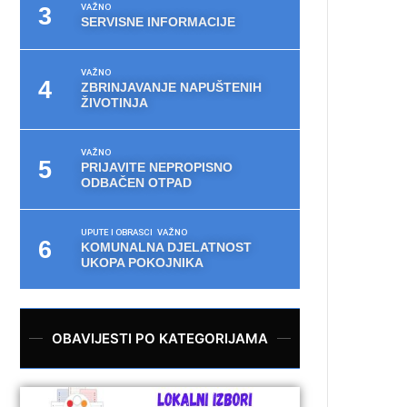
VAŽNO
SERVISNE INFORMACIJE
VAŽNO
ZBRINJAVANJE NAPUŠTENIH
ŽIVOTINJA
VAŽNO
PRIJAVITE NEPROPISNO
ODBAČEN OTPAD
UPUTE I OBRASCI
VAŽNO
KOMUNALNA DJELATNOST
UKOPA POKOJNIKA
OBAVIJESTI PO KATEGORIJAMA