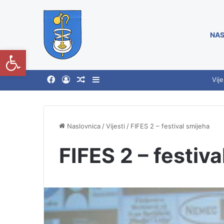
NAS
Open toolbar
Vije
Naslovnica
/
Vijesti
/
FIFES 2 – festival smijeha
FIFES 2 – festiva