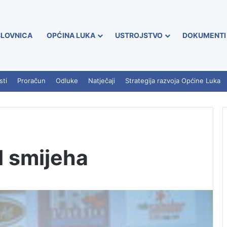
LOVNICA
OPĆINA LUKA
USTROJSTVO
DOKUMENTI
sti
Proračun
Odluke
Natječaji
Strategija razvoja Općine Luka
l smijeha