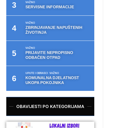
VAŽNO
SERVISNE INFORMACIJE
VAŽNO
ZBRINJAVANJE NAPUŠTENIH
ŽIVOTINJA
VAŽNO
PRIJAVITE NEPROPISNO
ODBAČEN OTPAD
UPUTE I OBRASCI
VAŽNO
KOMUNALNA DJELATNOST
UKOPA POKOJNIKA
OBAVIJESTI PO KATEGORIJAMA