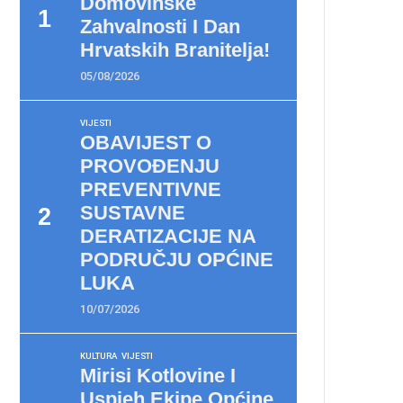
Domovinske
Zahvalnosti I Dan
Hrvatskih Branitelja!
05/08/2026
VIJESTI
OBAVIJEST O
PROVOĐENJU
PREVENTIVNE
SUSTAVNE
DERATIZACIJE NA
PODRUČJU OPĆINE
LUKA
10/07/2026
KULTURA
VIJESTI
Mirisi Kotlovine I
Uspjeh Ekipe Općine