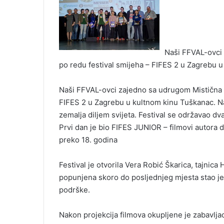
Naši FFVAL-ovci 
po redu festival smijeha – FIFES 2 u Zagrebu 
Naši FFVAL-ovci zajedno sa udrugom Mistična bi
FIFES 2 u Zagrebu u kultnom kinu Tuškanac. Na 
zemalja diljem svijeta. Festival se održavao dv
Prvi dan je bio FIFES JUNIOR – filmovi autora 
preko 18. godina
Festival je otvorila Vera Robić Škarica, tajnica
popunjena skoro do posljednjeg mjesta stao je i
podrške.
Nakon projekcija filmova okupljene je zabavljao