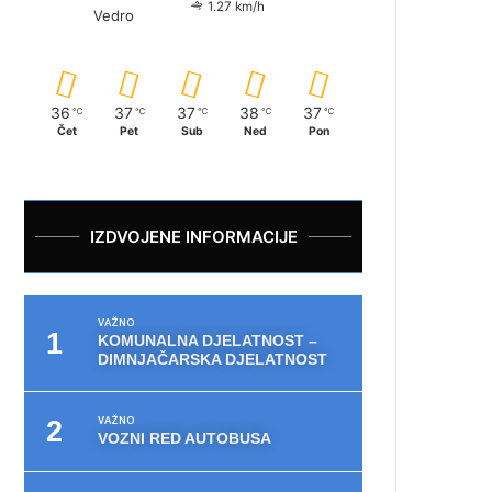
1.27 km/h
Vedro
36
37
37
38
37
℃
℃
℃
℃
℃
Čet
Pet
Sub
Ned
Pon
IZDVOJENE INFORMACIJE
VAŽNO
KOMUNALNA DJELATNOST –
DIMNJAČARSKA DJELATNOST
VAŽNO
VOZNI RED AUTOBUSA