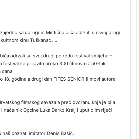
zajedno sa udrugom Mistična bića održali su svoj drugi
u kultnom kinu Tuškanac ….
ća održali su svoj drugi po redu festival smijeha –
festival se prijavilo preko 300 filmova iz 50-tak
a dana.
do 18. godina a drugi dan FIFES SENIOR filmovi autora
 Hrvatskog filmskog saveza a pred dvoranu koja je bila
 načelnik Općine Luka Darko Kralj i uputio im riječi
 naš poznati imitator Denis Bašić.