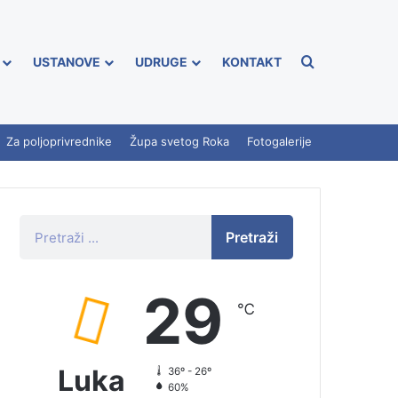
USTANOVE
UDRUGE
KONTAKT
Za poljoprivrednike
Župa svetog Roka
Fotogalerije
Pretraži
29
℃
Luka
36º - 26º
60%