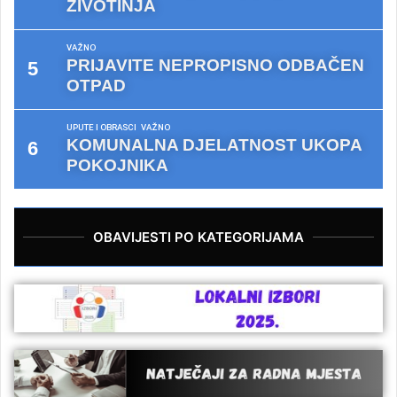
ŽIVOTINJA
VAŽNO
PRIJAVITE NEPROPISNO ODBAČEN
OTPAD
UPUTE I OBRASCI
VAŽNO
KOMUNALNA DJELATNOST UKOPA
POKOJNIKA
OBAVIJESTI PO KATEGORIJAMA