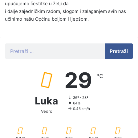
upućujemo čestitke u želji da
i dalje zajedničkim radom, slogom i zalaganjem svih nas
učinimo našu Općinu boljom i ljepšom.
Pretraži
29
℃
Luka
36º - 28º
64%
0.45 km/h
Vedro
℃
℃
℃
℃
℃