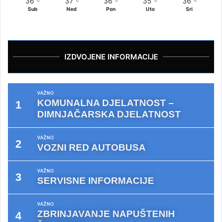
36
37
36
35
36
Sub
Ned
Pon
Uto
Sri
IZDVOJENE INFORMACIJE
VAŽNO
KOMUNALNA DJELATNOST –
DIMNJAČARSKA DJELATNOST
VAŽNO
VOZNI RED AUTOBUSA
VAŽNO
SERVISNE INFORMACIJE
VAŽNO
ZBRINJAVANJE NAPUŠTENIH