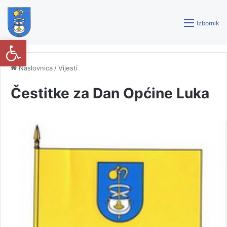
Izbornik
Open toolbar
Naslovnica
/
Vijesti
Čestitke za Dan Općine Luka