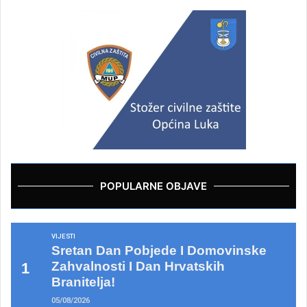
POPULARNE OBJAVE
VIJESTI
Sretan Dan Pobjede I Domovinske
Zahvalnosti I Dan Hrvatskih
Branitelja!
05/08/2026