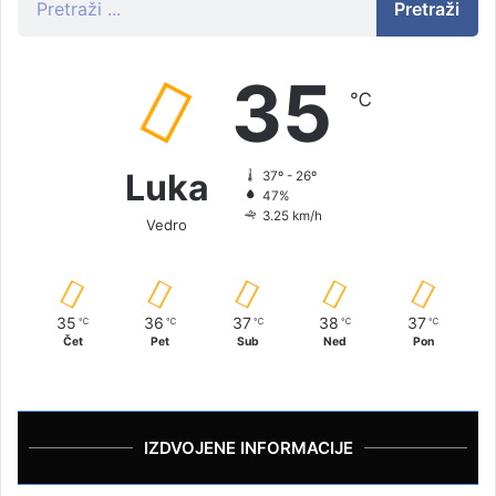
Pretraži
35
℃
Luka
37º - 26º
47%
3.25 km/h
Vedro
35
36
37
38
37
℃
℃
℃
℃
℃
Čet
Pet
Sub
Ned
Pon
IZDVOJENE INFORMACIJE