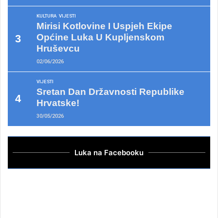
KULTURA
VIJESTI
Mirisi Kotlovine I Uspjeh Ekipe
Općine Luka U Kupljenskom
Hruševcu
02/06/2026
VIJESTI
Sretan Dan Državnosti Republike
Hrvatske!
30/05/2026
Luka na Facebooku