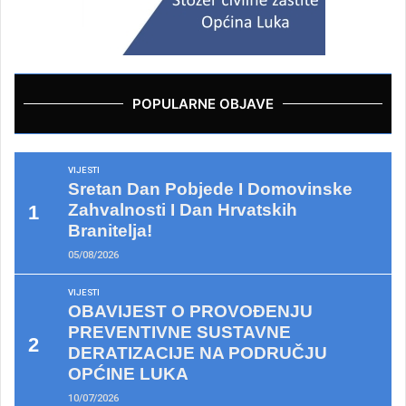
POPULARNE OBJAVE
VIJESTI
Sretan Dan Pobjede I Domovinske
Zahvalnosti I Dan Hrvatskih
Branitelja!
05/08/2026
VIJESTI
OBAVIJEST O PROVOĐENJU
PREVENTIVNE SUSTAVNE
DERATIZACIJE NA PODRUČJU
OPĆINE LUKA
10/07/2026