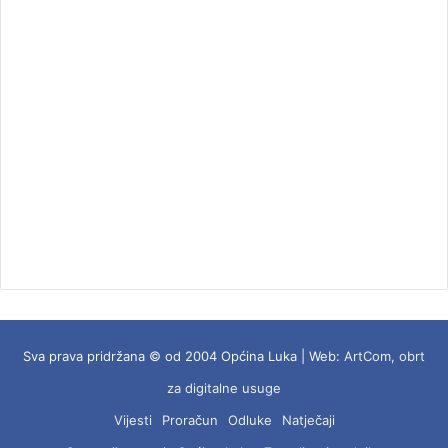
Sva prava pridržana © od 2004 Općina Luka | Web:
ArtCom, obrt
za digitalne usuge
Vijesti
Proračun
Odluke
Natječaji