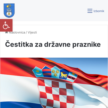
Izbornik
Open toolbar
Naslovnica
/
Vijesti
Čestitka za državne praznike