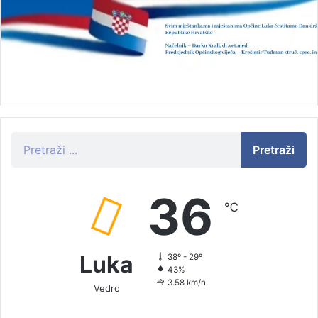
Pretraži
36
℃
Luka
38º - 29º
43%
3.58 km/h
Vedro