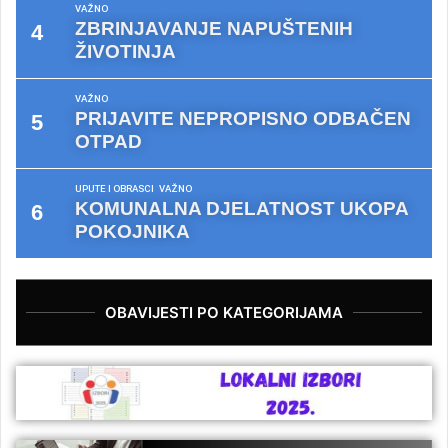
VAŽNO
ZBRINJAVANJE NAPUŠTENIH
ŽIVOTINJA
VAŽNO
PRIJAVITE NEPROPISNO ODBAČEN
OTPAD
UPUTE I OBRASCI
VAŽNO
KOMUNALNA DJELATNOST UKOPA
POKOJNIKA
OBAVIJESTI PO KATEGORIJAMA