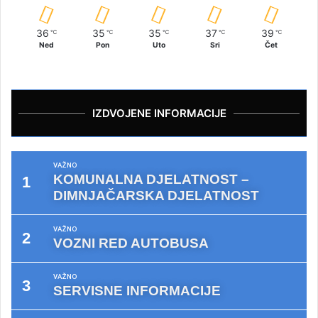
36
35
35
37
39
℃
℃
℃
℃
℃
Ned
Pon
Uto
Sri
Čet
IZDVOJENE INFORMACIJE
VAŽNO
KOMUNALNA DJELATNOST –
DIMNJAČARSKA DJELATNOST
VAŽNO
VOZNI RED AUTOBUSA
VAŽNO
SERVISNE INFORMACIJE