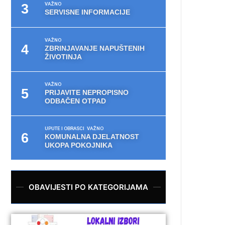
VAŽNO
SERVISNE INFORMACIJE
VAŽNO
ZBRINJAVANJE NAPUŠTENIH
ŽIVOTINJA
VAŽNO
PRIJAVITE NEPROPISNO
ODBAČEN OTPAD
UPUTE I OBRASCI
VAŽNO
KOMUNALNA DJELATNOST
UKOPA POKOJNIKA
OBAVIJESTI PO KATEGORIJAMA