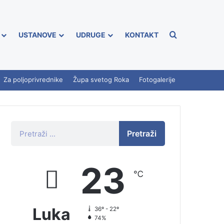
USTANOVE
UDRUGE
KONTAKT
Za poljoprivrednike
Župa svetog Roka
Fotogalerije
Pretraži
23
℃
Luka
36º - 22º
74%