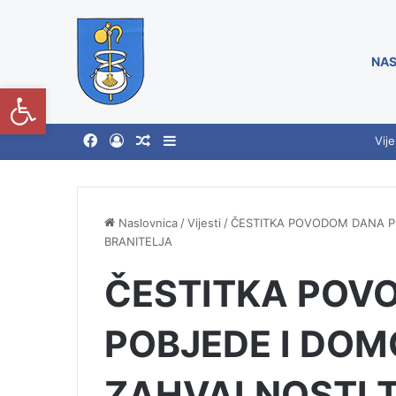
NAS
Open toolbar
Vije
Naslovnica
/
Vijesti
/
ČESTITKA POVODOM DANA P
BRANITELJA
ČESTITKA POV
POBJEDE I DOM
ZAHVALNOSTI 