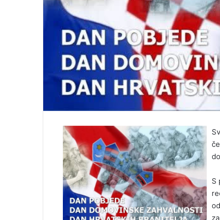
Sv
če
do
S 
re
od
za