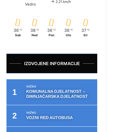
2.21 km/h
Vedro
36
38
36
36
37
℃
℃
℃
℃
℃
Sub
Ned
Pon
Uto
Sri
IZDVOJENE INFORMACIJE
VAŽNO
KOMUNALNA DJELATNOST –
DIMNJAČARSKA DJELATNOST
VAŽNO
VOZNI RED AUTOBUSA