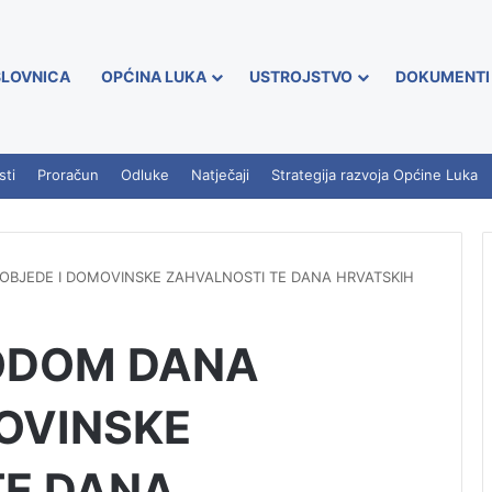
LOVNICA
OPĆINA LUKA
USTROJSTVO
DOKUMENTI
sti
Proračun
Odluke
Natječaji
Strategija razvoja Općine Luka
OBJEDE I DOMOVINSKE ZAHVALNOSTI TE DANA HRVATSKIH
ODOM DANA
OVINSKE
TE DANA