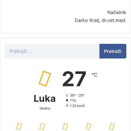
Načelnik
Darko Kralj, dr.vet.med.
Pretraži
27
℃
Luka
36º - 26º
71%
1.33 km/h
Vedro