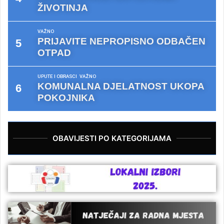
ŽIVOTINJA
VAŽNO
PRIJAVITE NEPROPISNO ODBAČEN
OTPAD
UPUTE I OBRASCI
VAŽNO
KOMUNALNA DJELATNOST UKOPA
POKOJNIKA
OBAVIJESTI PO KATEGORIJAMA