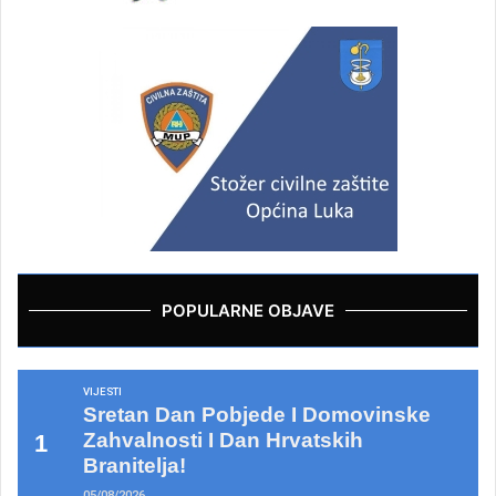
POPULARNE OBJAVE
VIJESTI
Sretan Dan Pobjede I Domovinske
Zahvalnosti I Dan Hrvatskih
Branitelja!
05/08/2026