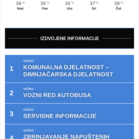
36
35
35
37
39
℃
℃
℃
℃
℃
Ned
Pon
Uto
Sri
Čet
IZDVOJENE INFORMACIJE
VAŽNO
KOMUNALNA DJELATNOST –
DIMNJAČARSKA DJELATNOST
VAŽNO
VOZNI RED AUTOBUSA
VAŽNO
SERVISNE INFORMACIJE
VAŽNO
ZBRINJAVANJE NAPUŠTENIH