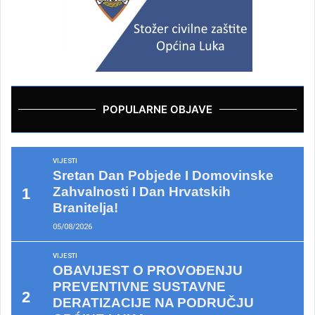
POPULARNE OBJAVE
VIJESTI
Sretan Dan Pobjede I Domovinske
Zahvalnosti I Dan Hrvatskih
Branitelja!
05/08/2026
VIJESTI
OBAVIJEST O PROVOĐENJU
PREVENTIVNE SUSTAVNE
DERATIZACIJE NA PODRUČJU