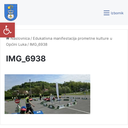
Izbornik
Open toolbar
Naslovnica
/
Edukativna manifestacija prometne kulture u
Općini Luka
/
IMG_6938
IMG_6938