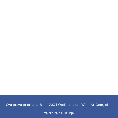
Sva prava pridržana © od 2004 Općina Luka | Web:
ArtCom, obrt
za digitalne usuge