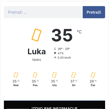
Pretraži
35
℃
Luka
36º - 29º
47%
0.45 km/h
Vedro
35
35
35
37
39
℃
℃
℃
℃
℃
Ned
Pon
Uto
Sri
Čet
IZDVOJENE INFORMACIJE