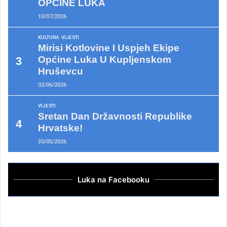
OPĆINE LUKA
10/07/2026
KULTURA
VIJESTI
Mirisi Kotlovine I Uspjeh Ekipe
Općine Luka U Kupljenskom
Hruševcu
02/06/2026
VIJESTI
Sretan Dan Državnosti Republike
Hrvatske!
30/05/2026
Luka na Facebooku