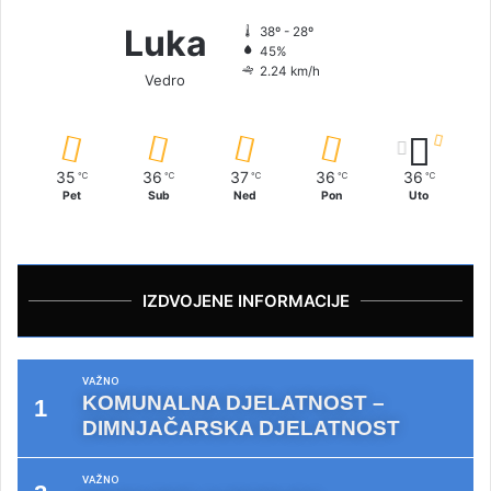
Luka
38º - 28º
45%
2.24 km/h
Vedro
35
36
37
36
36
℃
℃
℃
℃
℃
Pet
Sub
Ned
Pon
Uto
IZDVOJENE INFORMACIJE
VAŽNO
KOMUNALNA DJELATNOST –
DIMNJAČARSKA DJELATNOST
VAŽNO