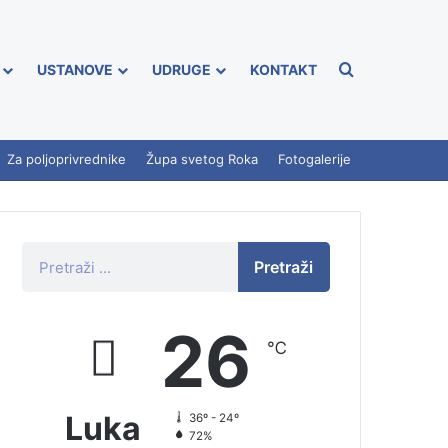
USTANOVE
UDRUGE
KONTAKT
Za poljoprivrednike
Župa svetog Roka
Fotogalerije
Pretraži
26
℃
Luka
36º - 24º
72%