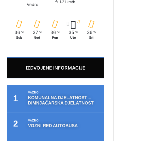
1.21 km/h
Vedro
36
37
36
35
36
℃
℃
℃
℃
℃
Sub
Ned
Pon
Uto
Sri
IZDVOJENE INFORMACIJE
VAŽNO
KOMUNALNA DJELATNOST –
DIMNJAČARSKA DJELATNOST
VAŽNO
VOZNI RED AUTOBUSA