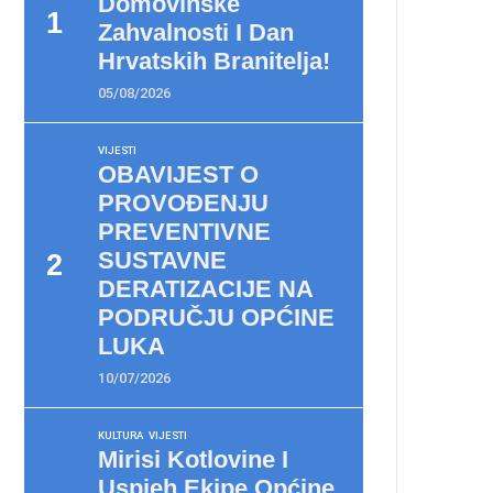
Domovinske
Zahvalnosti I Dan
Hrvatskih Branitelja!
05/08/2026
VIJESTI
OBAVIJEST O
PROVOĐENJU
PREVENTIVNE
SUSTAVNE
DERATIZACIJE NA
PODRUČJU OPĆINE
LUKA
10/07/2026
KULTURA
VIJESTI
Mirisi Kotlovine I
Uspjeh Ekipe Općine