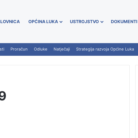
LOVNICA
OPĆINA LUKA
USTROJSTVO
DOKUMENTI
sti
Proračun
Odluke
Natječaji
Strategija razvoja Općine Luka
9