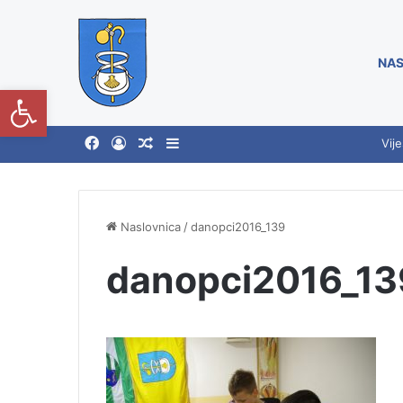
NAS
Open toolbar
Vije
Naslovnica
/
danopci2016_139
danopci2016_13