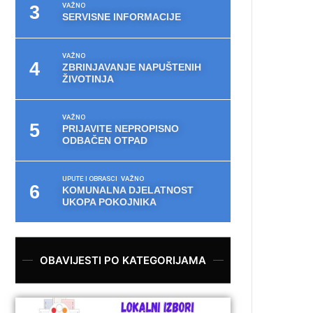
VAŽNO
SERVISNE INFORMACIJE
VAŽNO
ZBRINJAVANJE NAPUŠTENIH
ŽIVOTINJA
VAŽNO
PRIJAVITE NEPROPISNO
ODBAČEN OTPAD
UPUTE I OBRASCI
VAŽNO
KOMUNALNA DJELATNOST
UKOPA POKOJNIKA
OBAVIJESTI PO KATEGORIJAMA