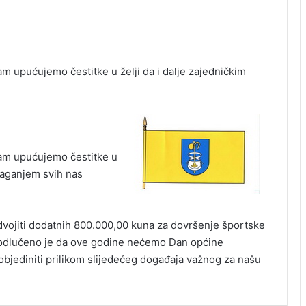
m upućujemo čestitke u želji da i dalje zajedničkim
Vam upućujemo čestitke u
alaganjem svih nas
vojiti dodatnih 800.000,00 kuna za dovršenje športske
a odlučeno je da ove godine nećemo Dan općine
a objediniti prilikom slijedećeg događaja važnog za našu