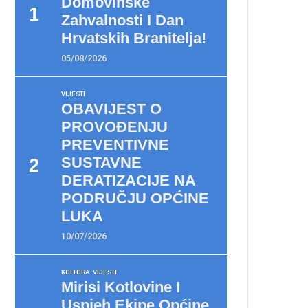
Domovinske
Zahvalnosti I Dan
Hrvatskih Branitelja!
05/08/2026
VIJESTI
OBAVIJEST O
PROVOĐENJU
PREVENTIVNE
SUSTAVNE
DERATIZACIJE NA
PODRUČJU OPĆINE
LUKA
10/07/2026
KULTURA
VIJESTI
Mirisi Kotlovine I
Uspjeh Ekipe Općine