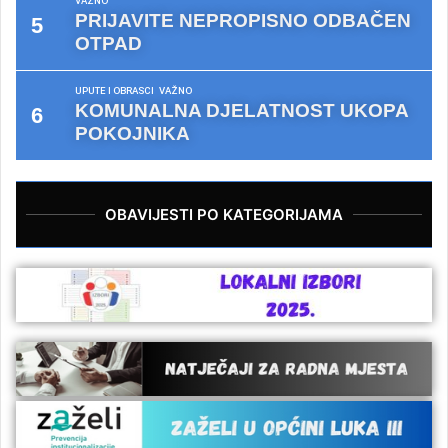
VAŽNO
PRIJAVITE NEPROPISNO ODBAČEN
OTPAD
UPUTE I OBRASCI
VAŽNO
KOMUNALNA DJELATNOST UKOPA
POKOJNIKA
OBAVIJESTI PO KATEGORIJAMA