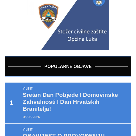
POPULARNE OBJAVE
VIJESTI
Sretan Dan Pobjede I Domovinske
Zahvalnosti I Dan Hrvatskih
Branitelja!
05/08/2026
VIJESTI
OBAVIJEST O PROVOĐENJU