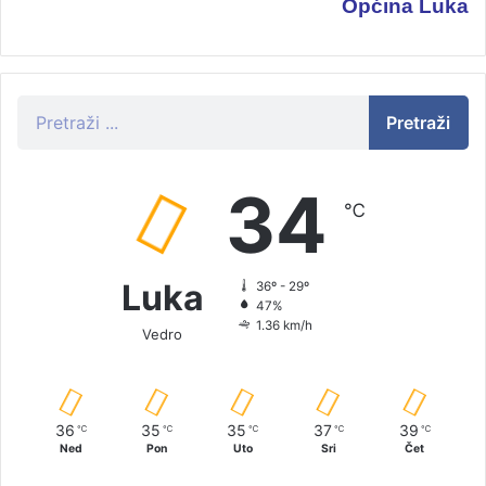
Općina Luka
Pretraži
34
℃
Luka
36º - 29º
47%
1.36 km/h
Vedro
36
35
35
37
39
℃
℃
℃
℃
℃
Ned
Pon
Uto
Sri
Čet