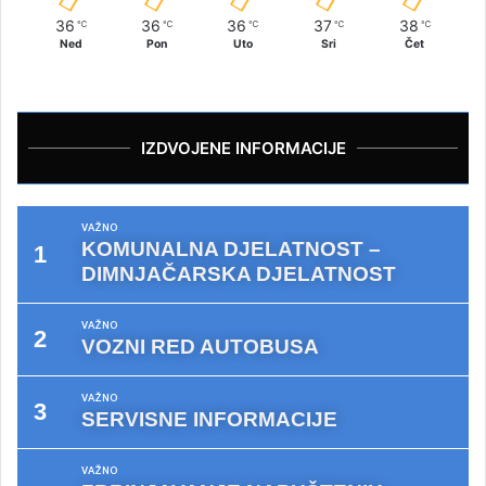
36
36
36
37
38
℃
℃
℃
℃
℃
Ned
Pon
Uto
Sri
Čet
IZDVOJENE INFORMACIJE
VAŽNO
KOMUNALNA DJELATNOST –
DIMNJAČARSKA DJELATNOST
VAŽNO
VOZNI RED AUTOBUSA
VAŽNO
SERVISNE INFORMACIJE
VAŽNO