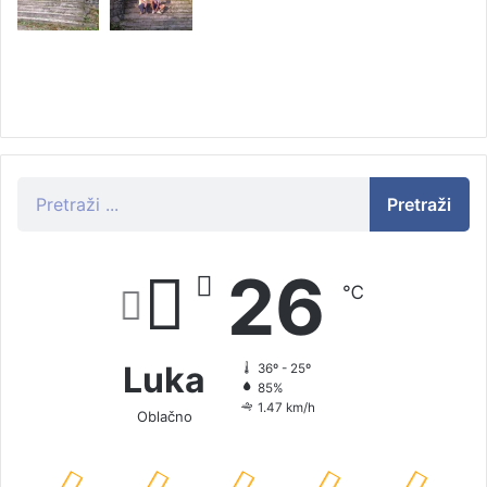
Pretraži
26
℃
Luka
36º - 25º
85%
1.47 km/h
Oblačno