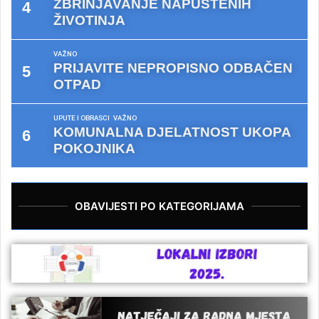
ZBRINJAVANJE NAPUŠTENIH
ŽIVOTINJA
VAŽNO
PRIJAVITE NEPROPISNO ODBAČEN
OTPAD
UPUTE I OBRASCI
VAŽNO
KOMUNALNA DJELATNOST UKOPA
POKOJNIKA
OBAVIJESTI PO KATEGORIJAMA