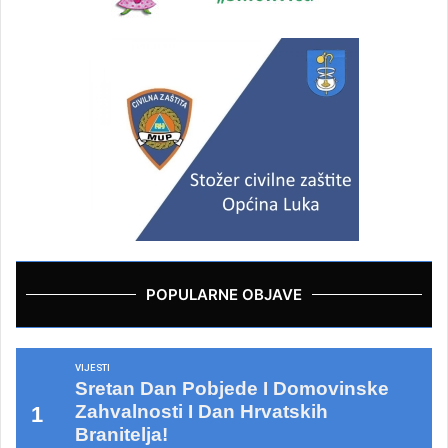
POPULARNE OBJAVE
VIJESTI
Sretan Dan Pobjede I Domovinske
Zahvalnosti I Dan Hrvatskih
Branitelja!