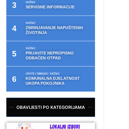
VAŽNO
SERVISNE INFORMACIJE
VAŽNO
ZBRINJAVANJE NAPUŠTENIH
ŽIVOTINJA
VAŽNO
PRIJAVITE NEPROPISNO
ODBAČEN OTPAD
UPUTE I OBRASCI
VAŽNO
KOMUNALNA DJELATNOST
UKOPA POKOJNIKA
OBAVIJESTI PO KATEGORIJAMA