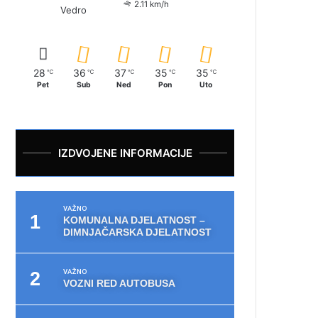
2.11 km/h
Vedro
28
36
37
35
35
℃
℃
℃
℃
℃
Pet
Sub
Ned
Pon
Uto
IZDVOJENE INFORMACIJE
VAŽNO
KOMUNALNA DJELATNOST –
DIMNJAČARSKA DJELATNOST
VAŽNO
VOZNI RED AUTOBUSA