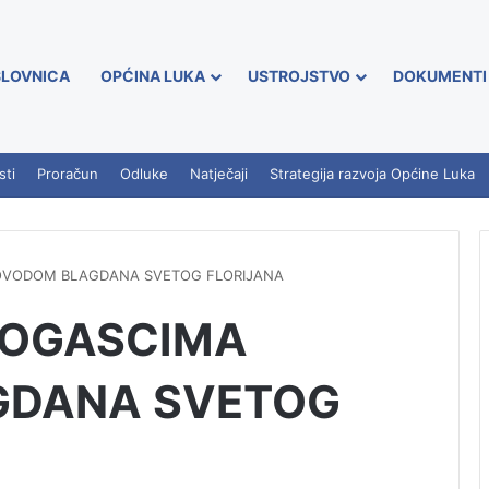
LOVNICA
OPĆINA LUKA
USTROJSTVO
DOKUMENTI
sti
Proračun
Odluke
Natječaji
Strategija razvoja Općine Luka
OVODOM BLAGDANA SVETOG FLORIJANA
ROGASCIMA
GDANA SVETOG