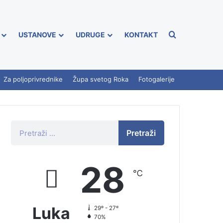
USTANOVE
UDRUGE
KONTAKT
Za poljoprivrednike
Župa svetog Roka
Fotogalerije
Pretraži
28
℃
Luka
29º - 27º
70%