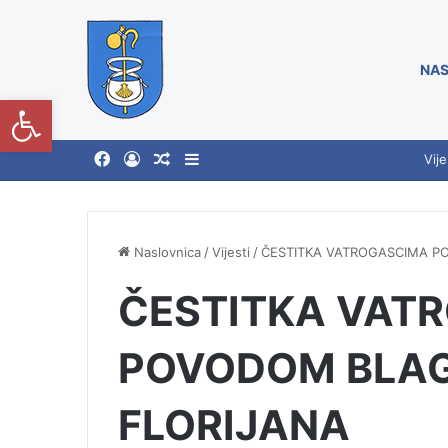
NAS
Open toolbar
Vije
Naslovnica
/
Vijesti
/
ČESTITKA VATROGASCIMA P
ČESTITKA VAT
POVODOM BLA
FLORIJANA