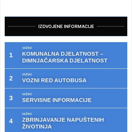
IZDVOJENE INFORMACIJE
VAŽNO
KOMUNALNA DJELATNOST –
DIMNJAČARSKA DJELATNOST
VAŽNO
VOZNI RED AUTOBUSA
VAŽNO
SERVISNE INFORMACIJE
VAŽNO
ZBRINJAVANJE NAPUŠTENIH
ŽIVOTINJA