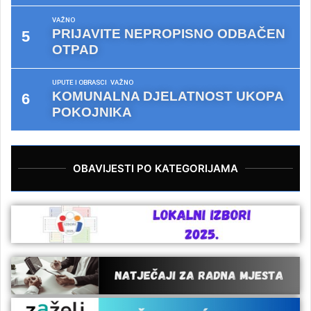
VAŽNO
PRIJAVITE NEPROPISNO ODBAČEN
OTPAD
UPUTE I OBRASCI
VAŽNO
KOMUNALNA DJELATNOST UKOPA
POKOJNIKA
OBAVIJESTI PO KATEGORIJAMA