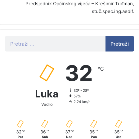
Predsjednik Općinskog vijeća – Krešimir Tuđman,
stuč.spec.ing.aedif.
Pretraži
32
℃
Luka
33º - 28º
57%
2.24 km/h
Vedro
32
36
37
35
35
℃
℃
℃
℃
℃
Pet
Sub
Ned
Pon
Uto