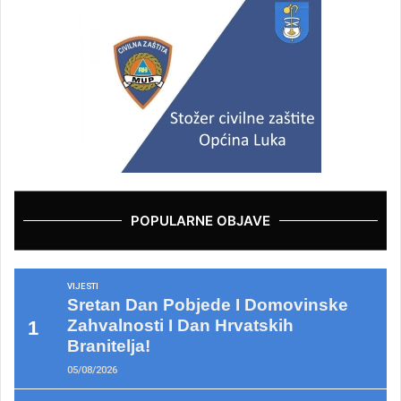
POPULARNE OBJAVE
VIJESTI
Sretan Dan Pobjede I Domovinske
Zahvalnosti I Dan Hrvatskih
Branitelja!
05/08/2026