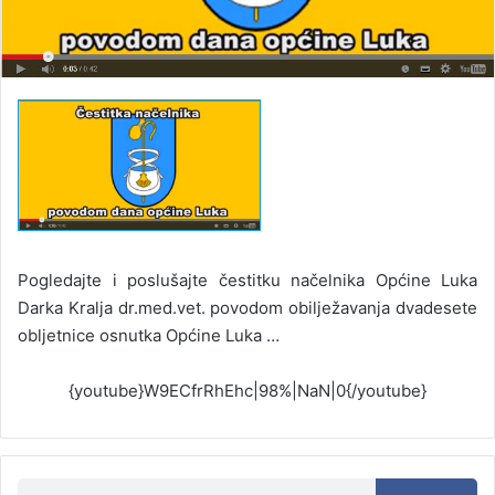
Pogledajte i poslušajte čestitku načelnika Općine Luka
Darka Kralja dr.med.vet. povodom obilježavanja dvadesete
obljetnice osnutka Općine Luka …
{youtube}W9ECfrRhEhc|98%|NaN|0{/youtube}