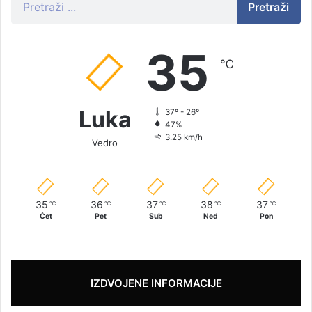
Pretraži
35
℃
Luka
37º - 26º
47%
3.25 km/h
Vedro
35
36
37
38
37
℃
℃
℃
℃
℃
Čet
Pet
Sub
Ned
Pon
IZDVOJENE INFORMACIJE