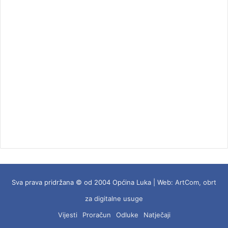
Sva prava pridržana © od 2004 Općina Luka | Web:
ArtCom, obrt
za digitalne usuge
Vijesti
Proračun
Odluke
Natječaji