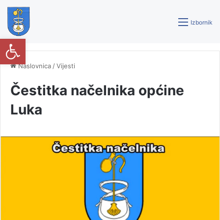
Izbornik
Open toolbar
Naslovnica
/
Vijesti
Čestitka načelnika općine
Luka