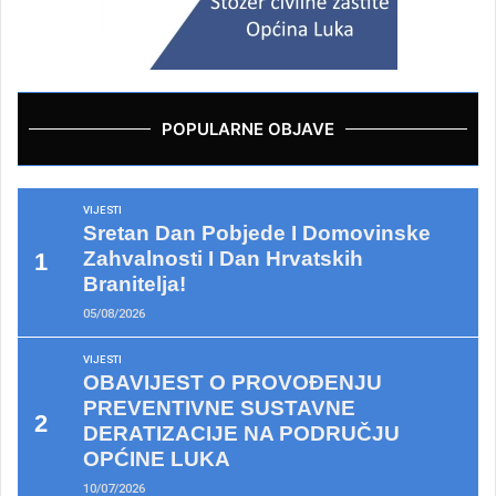
POPULARNE OBJAVE
VIJESTI
Sretan Dan Pobjede I Domovinske
Zahvalnosti I Dan Hrvatskih
Branitelja!
05/08/2026
VIJESTI
OBAVIJEST O PROVOĐENJU
PREVENTIVNE SUSTAVNE
DERATIZACIJE NA PODRUČJU
OPĆINE LUKA
10/07/2026