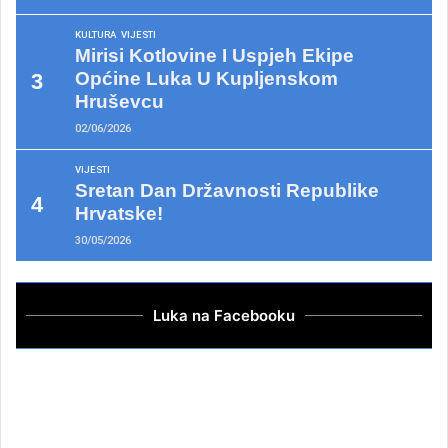
KULTURA
VIJESTI
Mirisi Kotlovine I Uspjeh Ekipe
Općine Luka U Kupljenskom
Hruševcu
02/06/2026
VIJESTI
Sretan Dan Državnosti Republike
Hrvatske!
30/05/2026
Luka na Facebooku