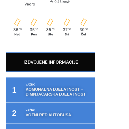
0.45 km/h
Vedro
36
35
35
37
39
℃
℃
℃
℃
℃
Ned
Pon
Uto
Sri
Čet
IZDVOJENE INFORMACIJE
VAŽNO
KOMUNALNA DJELATNOST –
DIMNJAČARSKA DJELATNOST
VAŽNO
VOZNI RED AUTOBUSA