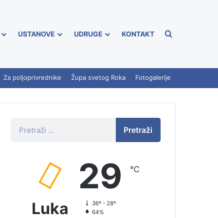
USTANOVE
UDRUGE
KONTAKT
Za poljoprivrednike
Župa svetog Roka
Fotogalerije
Pretraži
29
℃
Luka
36º - 28º
64%