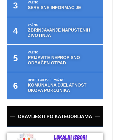
VAŽNO
SERVISNE INFORMACIJE
VAŽNO
ZBRINJAVANJE NAPUŠTENIH
ŽIVOTINJA
VAŽNO
PRIJAVITE NEPROPISNO
ODBAČEN OTPAD
UPUTE I OBRASCI
VAŽNO
KOMUNALNA DJELATNOST
UKOPA POKOJNIKA
OBAVIJESTI PO KATEGORIJAMA