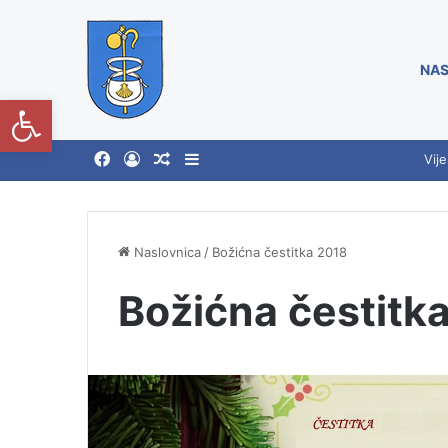
NAS
Open toolbar
Vije
Naslovnica
/
Božićna čestitka 2018
Božićna čestitk