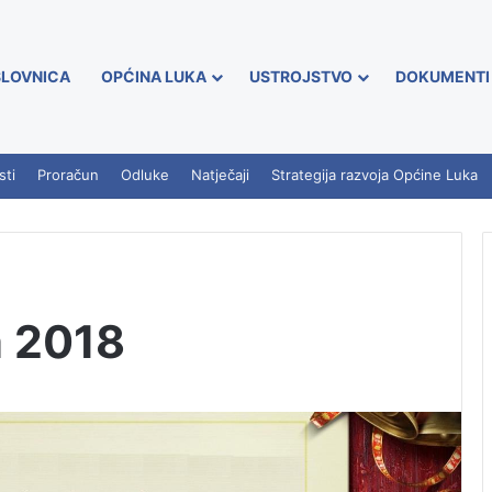
LOVNICA
OPĆINA LUKA
USTROJSTVO
DOKUMENTI
sti
Proračun
Odluke
Natječaji
Strategija razvoja Općine Luka
a 2018