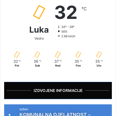
32
℃
Luka
34º - 28º
56%
2.68 km/h
Vedro
32
36
37
35
35
℃
℃
℃
℃
℃
Pet
Sub
Ned
Pon
Uto
IZDVOJENE INFORMACIJE
VAŽNO
KOMUNALNA DJELATNOST –