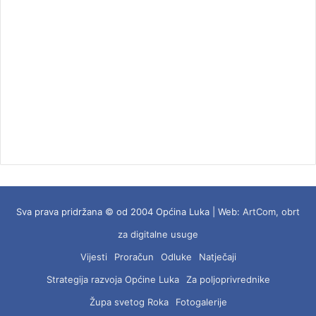
Sva prava pridržana © od 2004 Općina Luka | Web:
ArtCom, obrt
za digitalne usuge
Vijesti
Proračun
Odluke
Natječaji
Strategija razvoja Općine Luka
Za poljoprivrednike
Župa svetog Roka
Fotogalerije