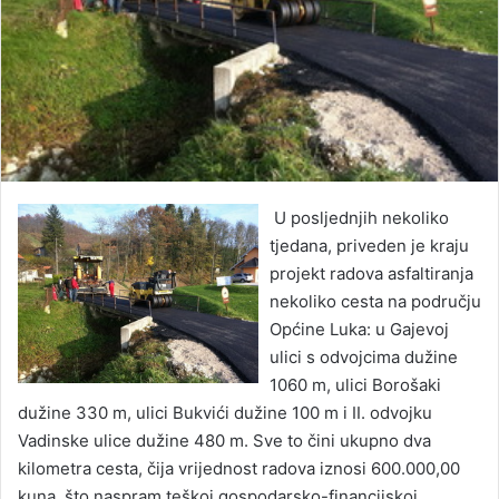
U posljednjih nekoliko
tjedana, priveden je kraju
projekt radova asfaltiranja
nekoliko cesta na području
Općine Luka: u Gajevoj
ulici s odvojcima dužine
1060 m, ulici Borošaki
dužine 330 m, ulici Bukvići dužine 100 m i II. odvojku
Vadinske ulice dužine 480 m. Sve to čini ukupno dva
kilometra cesta, čija vrijednost radova iznosi 600.000,00
kuna, što naspram teškoj gospodarsko-financijskoj