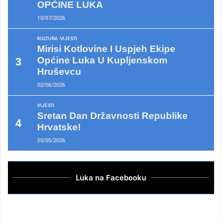
OPĆINE LUKA
10/07/2026
KULTURA
VIJESTI
Mirisi Kotlovine I Uspjeh Ekipe
Općine Luka U Kupljenskom
Hruševcu
02/06/2026
VIJESTI
Sretan Dan Državnosti Republike
Hrvatske!
30/05/2026
Luka na Facebooku