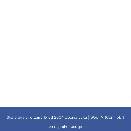
Sva prava pridržana © od 2004 Općina Luka | Web:
ArtCom, obrt
za digitalne usuge