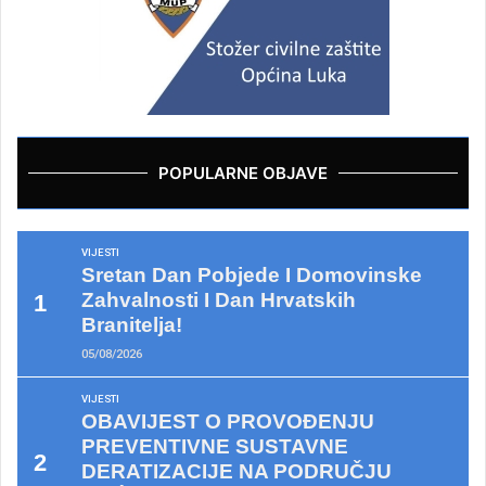
POPULARNE OBJAVE
VIJESTI
Sretan Dan Pobjede I Domovinske
Zahvalnosti I Dan Hrvatskih
Branitelja!
05/08/2026
VIJESTI
OBAVIJEST O PROVOĐENJU
PREVENTIVNE SUSTAVNE
DERATIZACIJE NA PODRUČJU