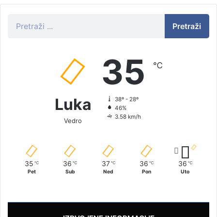
Pretraži
35
℃
Luka
38º - 28º
46%
3.58 km/h
Vedro
35
36
37
36
36
℃
℃
℃
℃
℃
Pet
Sub
Ned
Pon
Uto