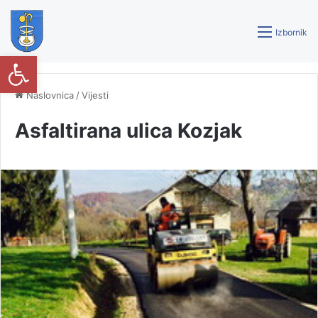
Izbornik
Open toolbar
Naslovnica
/
Vijesti
Asfaltirana ulica Kozjak