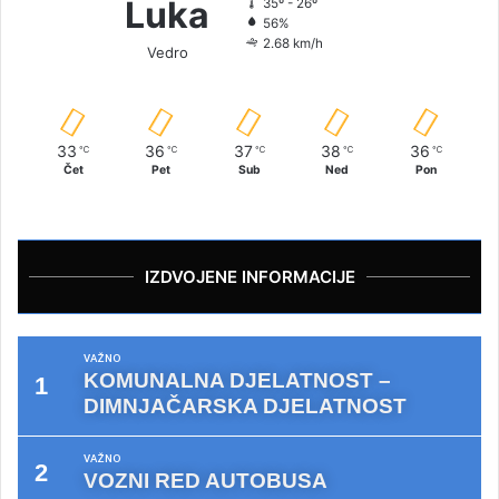
Luka
35º - 26º
56%
2.68 km/h
Vedro
33
36
37
38
36
℃
℃
℃
℃
℃
Čet
Pet
Sub
Ned
Pon
IZDVOJENE INFORMACIJE
VAŽNO
KOMUNALNA DJELATNOST –
DIMNJAČARSKA DJELATNOST
VAŽNO
VOZNI RED AUTOBUSA