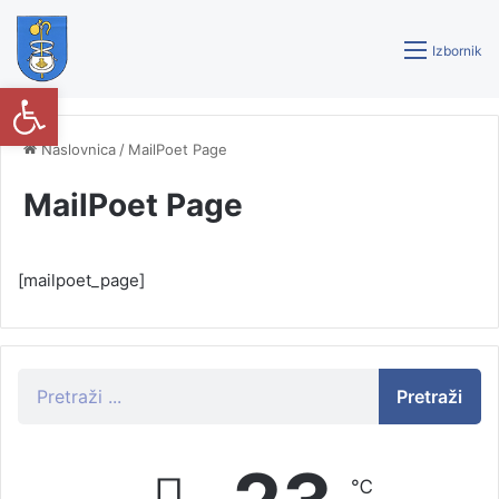
Izbornik
Open toolbar
Naslovnica
/
MailPoet Page
MailPoet Page
[mailpoet_page]
Pretraži
℃