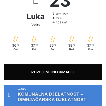
23
Luka
36º - 22º
72%
1.28 km/h
Vedro
36
37
36
38
37
℃
℃
℃
℃
℃
Čet
Pet
Sub
Ned
Pon
IZDVOJENE INFORMACIJE
VAŽNO
KOMUNALNA DJELATNOST –
DIMNJAČARSKA DJELATNOST