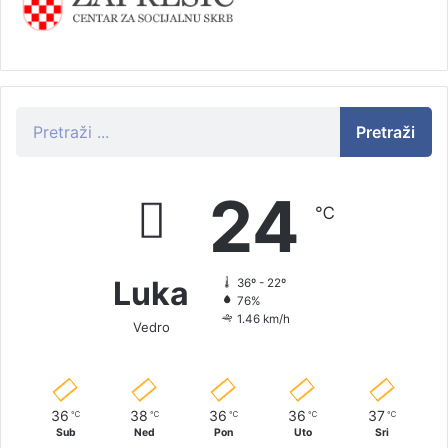
Pretraži
24
℃
Luka
36º - 22º
76%
1.46 km/h
Vedro
36
38
36
36
37
℃
℃
℃
℃
℃
Sub
Ned
Pon
Uto
Sri