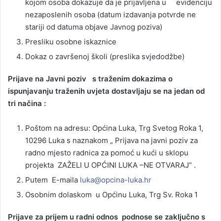
kojom osoba dokazuje da je prijavljena u evidenciju
nezaposlenih osoba (datum izdavanja potvrde ne
stariji od datuma objave Javnog poziva)
Presliku osobne iskaznice
Dokaz o završenoj školi (preslika svjedodžbe)
Prijave na Javni poziv s traženim dokazima o
ispunjavanju traženih uvjeta dostavljaju se na jedan od
tri načina :
Poštom na adresu: Općina Luka, Trg Svetog Roka 1,
10296 Luka s naznakom „ Prijava na javni poziv za
radno mjesto radnica za pomoć u kući u sklopu
projekta ZAŽELI U OPĆINI LUKA –NE OTVARAJ“ .
Putem E-maila
luka@opcina-luka.hr
Osobnim dolaskom u Općinu Luka, Trg Sv. Roka 1
Prijave za prijem u radni odnos podnose se zaključno s