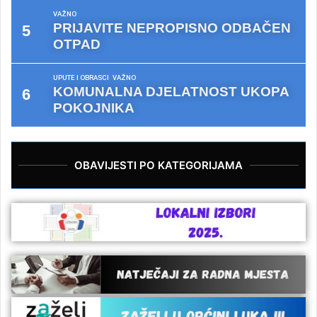
VAŽNO
PRIJAVITE NEPROPISNO ODBAČEN
OTPAD
UPUTE I OBRASCI
VAŽNO
KOMUNALNA DJELATNOST UKOPA
POKOJNIKA
OBAVIJESTI PO KATEGORIJAMA