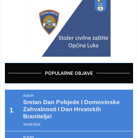
POPULARNE OBJAVE
VIJESTI
Sretan Dan Pobjede I Domovinske
Zahvalnosti I Dan Hrvatskih
Branitelja!
05/08/2026
VIJESTI