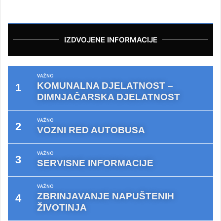
IZDVOJENE INFORMACIJE
VAŽNO
KOMUNALNA DJELATNOST –
DIMNJAČARSKA DJELATNOST
VAŽNO
VOZNI RED AUTOBUSA
VAŽNO
SERVISNE INFORMACIJE
VAŽNO
ZBRINJAVANJE NAPUŠTENIH
ŽIVOTINJA