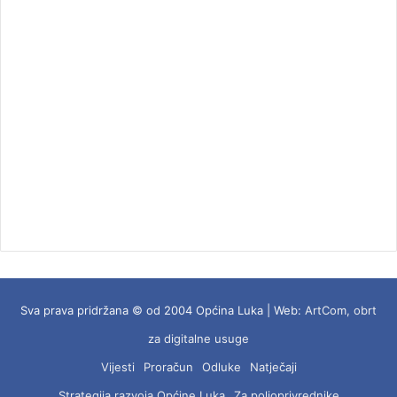
Sva prava pridržana © od 2004 Općina Luka | Web:
ArtCom, obrt
za digitalne usuge
Vijesti
Proračun
Odluke
Natječaji
Strategija razvoja Općine Luka
Za poljoprivrednike