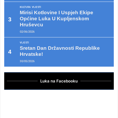
KULTURA
VIJESTI
Mirisi Kotlovine I Uspjeh Ekipe
Općine Luka U Kupljenskom
Hruševcu
02/06/2026
VIJESTI
Sretan Dan Državnosti Republike
Hrvatske!
30/05/2026
Luka na Facebooku