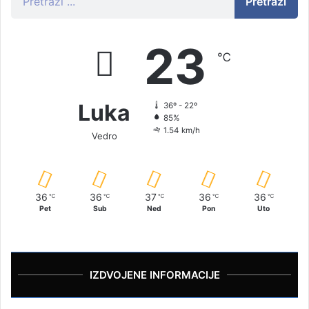
Pretraži
23
℃
Luka
36º - 22º
85%
1.54 km/h
Vedro
36
36
37
36
36
℃
℃
℃
℃
℃
Pet
Sub
Ned
Pon
Uto
IZDVOJENE INFORMACIJE