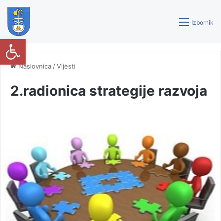
Izbornik
Open toolbar
Naslovnica
/
Vijesti
2.radionica strategije razvoja