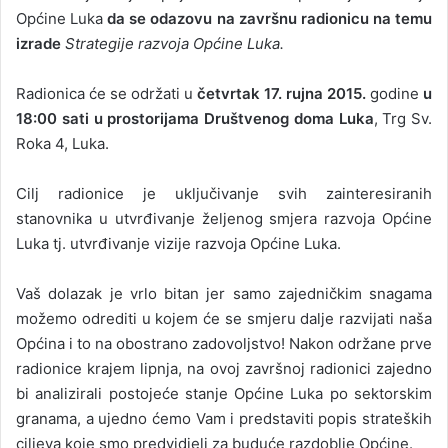
Općine Luka
da se odazovu na završnu radionicu na temu
izrade
Strategije razvoja Općine Luka.
Radionica će se održati u
četvrtak 17. rujna 2015.
godine
u
18:00 sati u prostorijama Društvenog doma Luka
, Trg Sv.
Roka 4, Luka.
Cilj radionice je uključivanje svih zainteresiranih
stanovnika u utvrđivanje željenog smjera razvoja Općine
Luka tj. utvrđivanje vizije razvoja Općine Luka.
Vaš dolazak je vrlo bitan jer samo zajedničkim snagama
možemo odrediti u kojem će se smjeru dalje razvijati naša
Općina i to na obostrano zadovoljstvo! Nakon održane prve
radionice krajem lipnja, na ovoj završnoj radionici zajedno
bi analizirali postojeće stanje Općine Luka po sektorskim
granama, a ujedno ćemo Vam i predstaviti popis strateških
ciljeva koje smo predvidjeli za buduće razdoblje Općine.