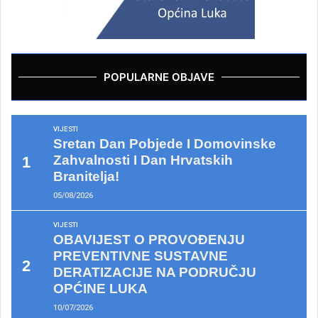
POPULARNE OBJAVE
VIJESTI
Sretan Dan Pobjede I Domovinske
Zahvalnosti I Dan Hrvatskih
Branitelja!
05/08/2026
VIJESTI
OBAVIJEST O PROVOĐENJU
PREVENTIVNE SUSTAVNE
DERATIZACIJE NA PODRUČJU
OPĆINE LUKA
10/07/2026