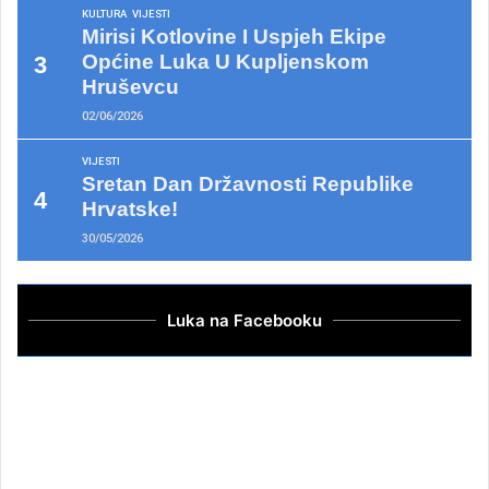
KULTURA
VIJESTI
Mirisi Kotlovine I Uspjeh Ekipe
Općine Luka U Kupljenskom
Hruševcu
02/06/2026
VIJESTI
Sretan Dan Državnosti Republike
Hrvatske!
30/05/2026
Luka na Facebooku