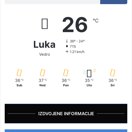
26
℃
Luka
36º - 24º
71%
1.21 km/h
Vedro
36
37
36
35
36
℃
℃
℃
℃
℃
Sub
Ned
Pon
Uto
Sri
IZDVOJENE INFORMACIJE