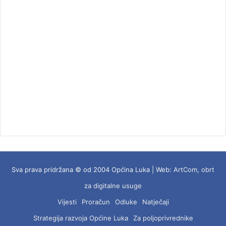
Sva prava pridržana © od 2004 Općina Luka | Web:
ArtCom, obrt
za digitalne usuge
Vijesti
Proračun
Odluke
Natječaji
Strategija razvoja Općine Luka
Za poljoprivrednike