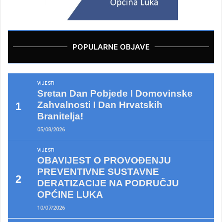
POPULARNE OBJAVE
VIJESTI
Sretan Dan Pobjede I Domovinske
Zahvalnosti I Dan Hrvatskih
Branitelja!
05/08/2026
VIJESTI
OBAVIJEST O PROVOĐENJU
PREVENTIVNE SUSTAVNE
DERATIZACIJE NA PODRUČJU
OPĆINE LUKA
10/07/2026