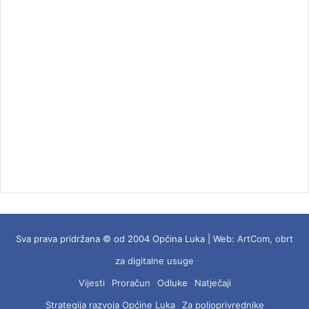
Sva prava pridržana © od 2004 Općina Luka | Web:
ArtCom, obrt
za digitalne usuge
Vijesti
Proračun
Odluke
Natječaji
Strategija razvoja Općine Luka
Za poljoprivrednike