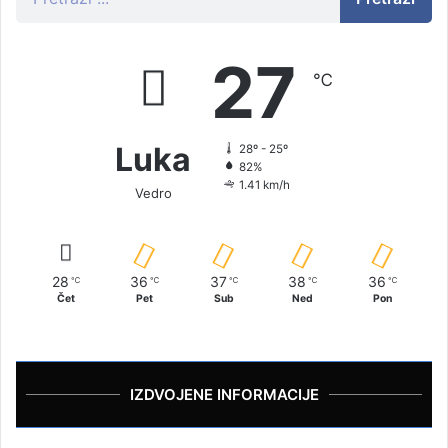
27
℃
Luka
28º - 25º
82%
1.41 km/h
Vedro
28
36
37
38
36
℃
℃
℃
℃
℃
Čet
Pet
Sub
Ned
Pon
IZDVOJENE INFORMACIJE