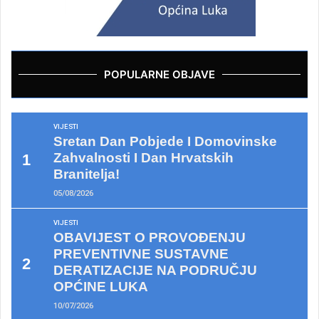
POPULARNE OBJAVE
VIJESTI
Sretan Dan Pobjede I Domovinske
Zahvalnosti I Dan Hrvatskih
Branitelja!
05/08/2026
VIJESTI
OBAVIJEST O PROVOĐENJU
PREVENTIVNE SUSTAVNE
DERATIZACIJE NA PODRUČJU
OPĆINE LUKA
10/07/2026