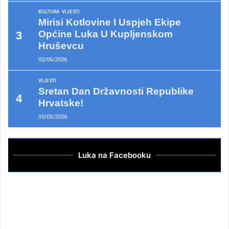
KULTURA
VIJESTI
Mirisi Kotlovine I Uspjeh Ekipe
Općine Luka U Kupljenskom
Hruševcu
02/06/2026
VIJESTI
Sretan Dan Državnosti Republike
Hrvatske!
30/05/2026
Luka na Facebooku