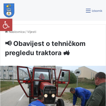
Izbornik
Open toolbar
Naslovnica
/
Vijesti
📢 Obavijest o tehničkom
pregledu traktora 🚜