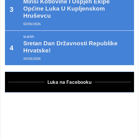
Mirisi Kotlovine I Uspjeh Ekipe
Općine Luka U Kupljenskom
Hruševcu
02/06/2026
VIJESTI
Sretan Dan Državnosti Republike
Hrvatske!
30/05/2026
Luka na Facebooku