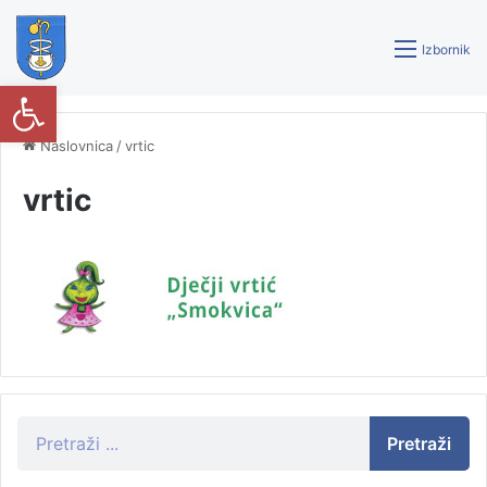
Izbornik
Open toolbar
Naslovnica
/
vrtic
vrtic
Pretraži