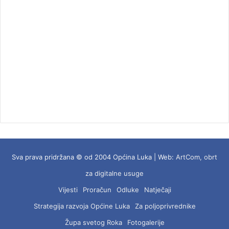
Sva prava pridržana © od 2004 Općina Luka | Web:
ArtCom, obrt
za digitalne usuge
Vijesti
Proračun
Odluke
Natječaji
Strategija razvoja Općine Luka
Za poljoprivrednike
Župa svetog Roka
Fotogalerije