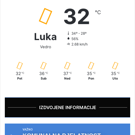
32
℃
Luka
34º - 28º
56%
2.68 km/h
Vedro
32
36
37
35
35
℃
℃
℃
℃
℃
Pet
Sub
Ned
Pon
Uto
IZDVOJENE INFORMACIJE
VAŽNO