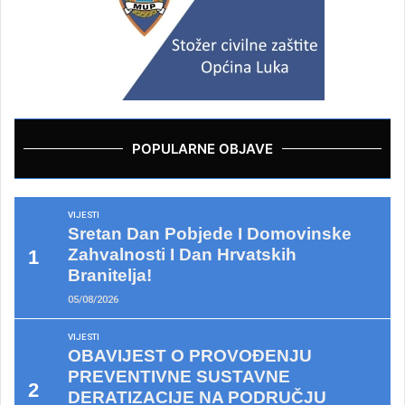
POPULARNE OBJAVE
VIJESTI
Sretan Dan Pobjede I Domovinske
Zahvalnosti I Dan Hrvatskih
Branitelja!
05/08/2026
VIJESTI
OBAVIJEST O PROVOĐENJU
PREVENTIVNE SUSTAVNE
DERATIZACIJE NA PODRUČJU