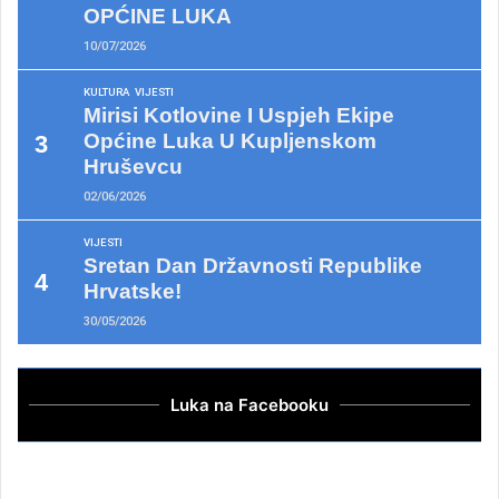
OPĆINE LUKA
10/07/2026
KULTURA
VIJESTI
Mirisi Kotlovine I Uspjeh Ekipe
Općine Luka U Kupljenskom
Hruševcu
02/06/2026
VIJESTI
Sretan Dan Državnosti Republike
Hrvatske!
30/05/2026
Luka na Facebooku