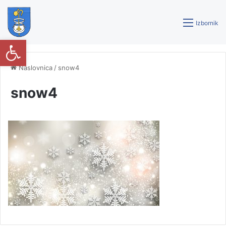
Izbornik
Open toolbar
Naslovnica
/
snow4
snow4