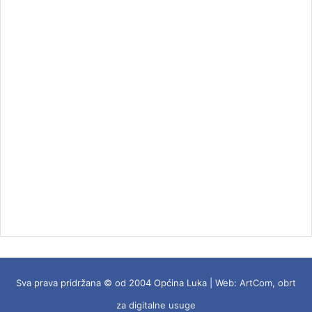
Sva prava pridržana © od 2004 Općina Luka | Web:
ArtCom, obrt
za digitalne usuge