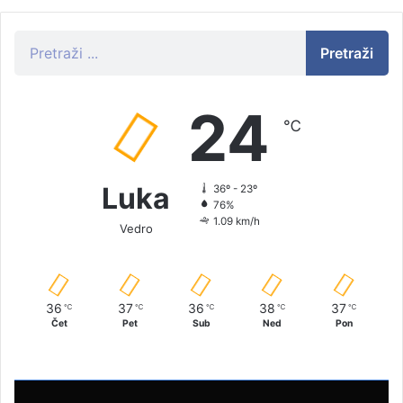
Pretraži
24
℃
Luka
36º - 23º
76%
1.09 km/h
Vedro
36
37
36
38
37
℃
℃
℃
℃
℃
Čet
Pet
Sub
Ned
Pon