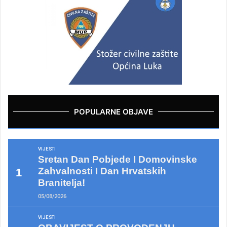
POPULARNE OBJAVE
VIJESTI
Sretan Dan Pobjede I Domovinske
Zahvalnosti I Dan Hrvatskih
Branitelja!
05/08/2026
VIJESTI