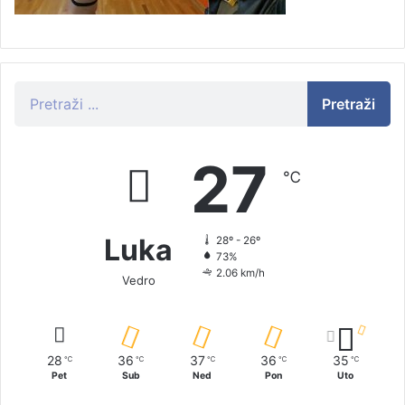
Pretraži
27
℃
Luka
28º - 26º
73%
2.06 km/h
Vedro
28
36
37
36
35
℃
℃
℃
℃
℃
Pet
Sub
Ned
Pon
Uto