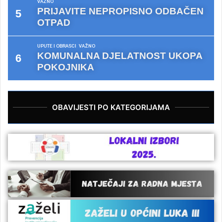
VAŽNO
PRIJAVITE NEPROPISNO ODBAČEN
OTPAD
UPUTE I OBRASCI
VAŽNO
KOMUNALNA DJELATNOST UKOPA
POKOJNIKA
OBAVIJESTI PO KATEGORIJAMA