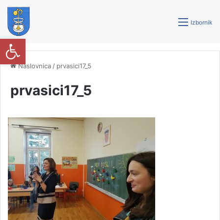
Izbornik
Open toolbar
Naslovnica
/
prvasici17_5
prvasici17_5