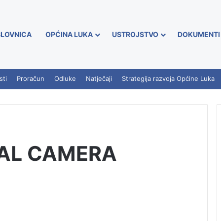
LOVNICA
OPĆINA LUKA
USTROJSTVO
DOKUMENTI
sti
Proračun
Odluke
Natječaji
Strategija razvoja Općine Luka
TAL CAMERA