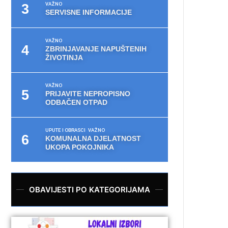
VAŽNO
SERVISNE INFORMACIJE
VAŽNO
ZBRINJAVANJE NAPUŠTENIH
ŽIVOTINJA
VAŽNO
PRIJAVITE NEPROPISNO
ODBAČEN OTPAD
UPUTE I OBRASCI
VAŽNO
KOMUNALNA DJELATNOST
UKOPA POKOJNIKA
OBAVIJESTI PO KATEGORIJAMA