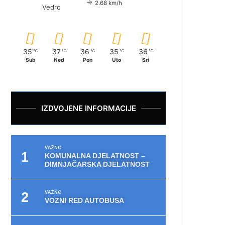
2.68 km/h
Vedro
35
37
36
35
36
℃
℃
℃
℃
℃
Sub
Ned
Pon
Uto
Sri
IZDVOJENE INFORMACIJE
VAŽNO
KOMUNALNA DJELATNOST –
DIMNJAČARSKA DJELATNOST
VAŽNO
VOZNI RED AUTOBUSA