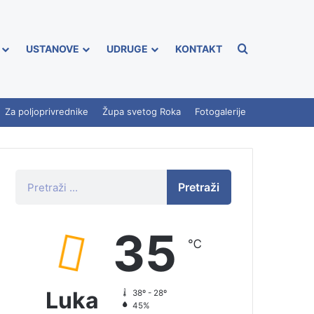
USTANOVE
UDRUGE
KONTAKT
Za poljoprivrednike
Župa svetog Roka
Fotogalerije
Pretraži
35
℃
Luka
38º - 28º
45%