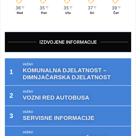
36
35
35
37
39
℃
℃
℃
℃
℃
Ned
Pon
Uto
Sri
Čet
IZDVOJENE INFORMACIJE
VAŽNO
KOMUNALNA DJELATNOST –
DIMNJAČARSKA DJELATNOST
VAŽNO
VOZNI RED AUTOBUSA
VAŽNO
SERVISNE INFORMACIJE
VAŽNO