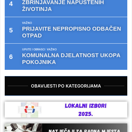
ZBRINJAVANJE NAPUŠTENIH
ŽIVOTINJA
VAŽNO
PRIJAVITE NEPROPISNO ODBAČEN
OTPAD
UPUTE I OBRASCI
VAŽNO
KOMUNALNA DJELATNOST UKOPA
POKOJNIKA
OBAVIJESTI PO KATEGORIJAMA