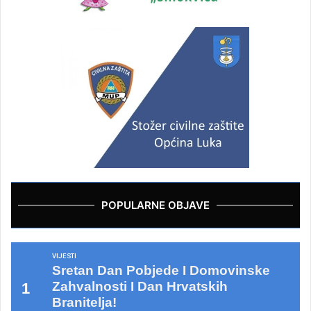
POPULARNE OBJAVE
VIJESTI
Sretan Dan Pobjede I Domovinske
Zahvalnosti I Dan Hrvatskih
Branitelja!