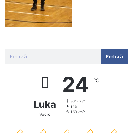
Pretraži
24
℃
Luka
36º - 23º
84%
1.69 km/h
Vedro