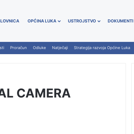
LOVNICA
OPĆINA LUKA
USTROJSTVO
DOKUMENTI
sti
Proračun
Odluke
Natječaji
Strategija razvoja Općine Luka
TAL CAMERA