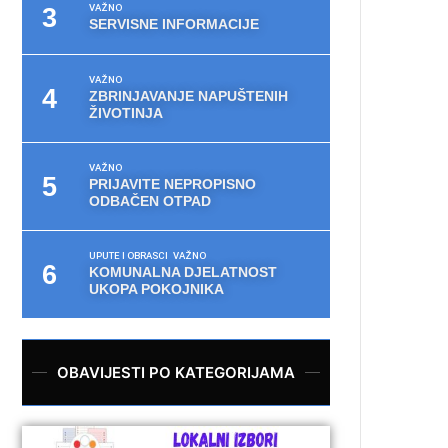
VAŽNO
SERVISNE INFORMACIJE
VAŽNO
ZBRINJAVANJE NAPUŠTENIH
ŽIVOTINJA
VAŽNO
PRIJAVITE NEPROPISNO
ODBAČEN OTPAD
UPUTE I OBRASCI
VAŽNO
KOMUNALNA DJELATNOST
UKOPA POKOJNIKA
OBAVIJESTI PO KATEGORIJAMA