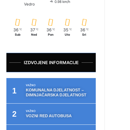
0.98 km/h
Vedro
36
37
36
35
36
℃
℃
℃
℃
℃
Sub
Ned
Pon
Uto
Sri
IZDVOJENE INFORMACIJE
VAŽNO
KOMUNALNA DJELATNOST –
DIMNJAČARSKA DJELATNOST
VAŽNO
VOZNI RED AUTOBUSA