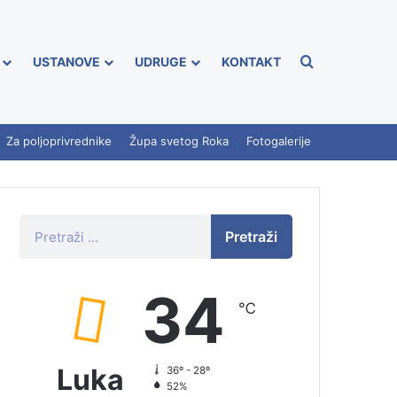
USTANOVE
UDRUGE
KONTAKT
Za poljoprivrednike
Župa svetog Roka
Fotogalerije
Pretraži
34
℃
Luka
36º - 28º
52%