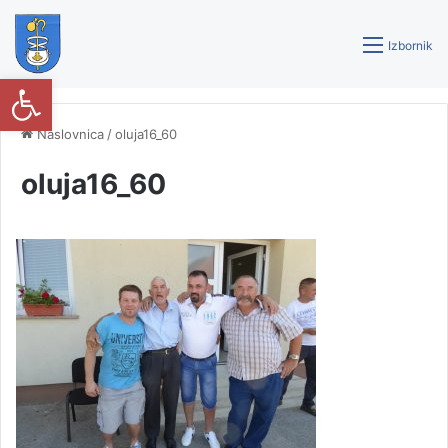
Izbornik
Open toolbar
Naslovnica
/
oluja16_60
oluja16_60