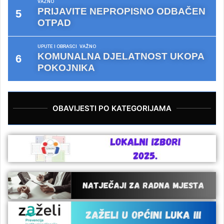
VAŽNO
PRIJAVITE NEPROPISNO ODBAČEN
OTPAD
UPUTE I OBRASCI
VAŽNO
KOMUNALNA DJELATNOST UKOPA
POKOJNIKA
OBAVIJESTI PO KATEGORIJAMA