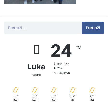
Pretraži
24
℃
Luka
36º - 22º
74%
1.46 km/h
Vedro
36
38
36
36
37
℃
℃
℃
℃
℃
Sub
Ned
Pon
Uto
Sri