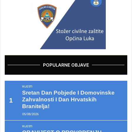
POPULARNE OBJAVE
VIJESTI
Sretan Dan Pobjede I Domovinske
Zahvalnosti I Dan Hrvatskih
Branitelja!
05/08/2026
VIJESTI