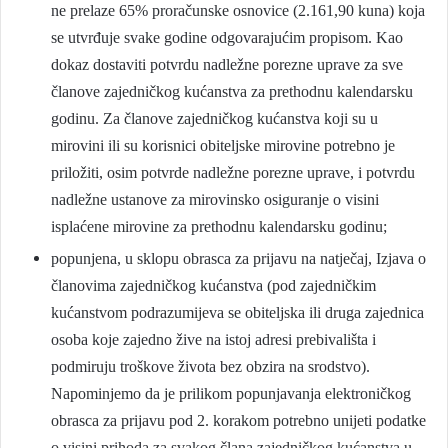
ne prelaze 65% proračunske osnovice (2.161,90 kuna) koja
se utvrđuje svake godine odgovarajućim propisom. Kao
dokaz dostaviti potvrdu nadležne porezne uprave za sve
članove zajedničkog kućanstva za prethodnu kalendarsku
godinu. Za članove zajedničkog kućanstva koji su u
mirovini ili su korisnici obiteljske mirovine potrebno je
priložiti, osim potvrde nadležne porezne uprave, i potvrdu
nadležne ustanove za mirovinsko osiguranje o visini
isplaćene mirovine za prethodnu kalendarsku godinu;
popunjena, u sklopu obrasca za prijavu na natječaj, Izjava o
članovima zajedničkog kućanstva (pod zajedničkim
kućanstvom podrazumijeva se obiteljska ili druga zajednica
osoba koje zajedno žive na istoj adresi prebivališta i
podmiruju troškove života bez obzira na srodstvo).
Napominjemo da je prilikom popunjavanja elektroničkog
obrasca za prijavu pod 2. korakom potrebno unijeti podatke
o visini prihoda za svakog člana zajedničkog kućanstva u