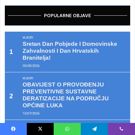
POPULARNE OBJAVE
VIJESTI
Sretan Dan Pobjede I Domovinske
Zahvalnosti I Dan Hrvatskih
Branitelja!
05/08/2026
VIJESTI
OBAVIJEST O PROVOĐENJU
PREVENTIVNE SUSTAVNE
DERATIZACIJE NA PODRUČJU
OPĆINE LUKA
10/07/2026
KULTURA
VIJESTI
Mirisi Kotlovine I Uspjeh Ekipe