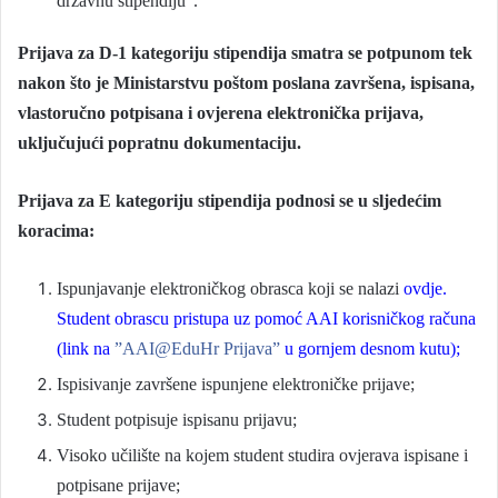
državnu stipendiju”.
Prijava za D-1 kategoriju stipendija smatra se potpunom tek
nakon što je Ministarstvu poštom poslana završena, ispisana,
vlastoručno potpisana i ovjerena elektronička prijava,
uključujući popratnu dokumentaciju.
Prijava za E kategoriju stipendija podnosi se u sljedećim
koracima:
Ispunjavanje elektroničkog obrasca koji se nalazi
ovdje.
Student obrascu pristupa uz pomoć AAI korisničkog računa
(link na
”AAI@EduHr Prijava”
u gornjem desnom kutu);
Ispisivanje završene ispunjene elektroničke prijave;
Student potpisuje ispisanu prijavu;
Visoko učilište na kojem student studira ovjerava ispisane i
potpisane prijave;