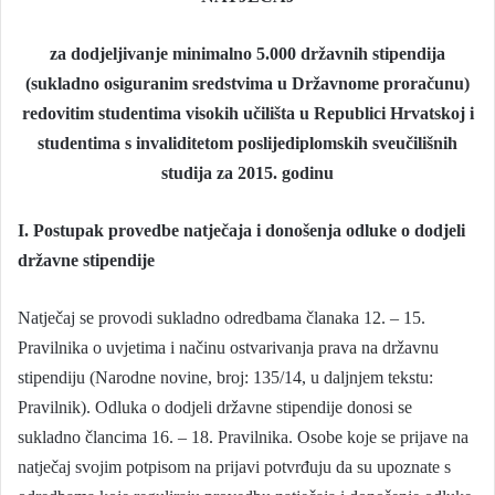
za dodjeljivanje minimalno 5.000 državnih stipendija
(sukladno osiguranim sredstvima u Državnome proračunu)
redovitim studentima visokih učilišta u Republici Hrvatskoj i
studentima s invaliditetom poslijediplomskih sveučilišnih
studija za 2015. godinu
I. Postupak provedbe natječaja i donošenja odluke o dodjeli
državne stipendije
Natječaj se provodi sukladno odredbama članaka 12. – 15.
Pravilnika o uvjetima i načinu ostvarivanja prava na državnu
stipendiju (Narodne novine, broj: 135/14, u daljnjem tekstu:
Pravilnik). Odluka o dodjeli državne stipendije donosi se
sukladno člancima 16. – 18. Pravilnika. Osobe koje se prijave na
natječaj svojim potpisom na prijavi potvrđuju da su upoznate s