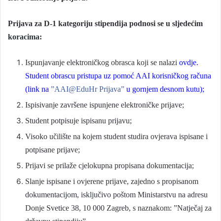
Prijava za D-1 kategoriju stipendija podnosi se u sljedećim
koracima:
Ispunjavanje elektroničkog obrasca koji se nalazi
ovdje.
Student obrascu pristupa uz pomoć AAI korisničkog računa
(link na
”AAI@EduHr Prijava”
u gornjem desnom kutu);
Ispisivanje završene ispunjene elektroničke prijave;
Student potpisuje ispisanu prijavu;
Visoko učilište na kojem student studira ovjerava ispisane i
potpisane prijave;
Prijavi se prilaže cjelokupna propisana dokumentacija;
Slanje ispisane i ovjerene prijave, zajedno s propisanom
dokumentacijom, isključivo poštom Ministarstvu na adresu
Donje Svetice 38, 10 000 Zagreb, s naznakom: ”Natječaj za