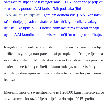
obrazaca za stipendije u kategorijama E i D-1 potrebno je prijaviti
se u sustav pomoću AAI korisničkih podataka (link na
”AAI@EduHr Prijava”
u gornjem desnom kutu). AAI korisnički
račun dodjeljuje administrator elektroničkog imenika visokog
učilišta. Sve upite o AAI korisničkim računima studenti trebaju
uputiti AAI koordinatoru na visokom učilištu na kojem studiraju.
Rang-lista studenata koji su ostvarili pravo na državnu stipendiju,
s ciljem osiguranja transparentnosti postupka, bit će objavljena na
internetskoj stranici Ministarstva te će sadržavati uz ime i prezime
studenta, ime jednog roditelja, datum rođenja, naziv visokog
učilišta, godinu upisa na visoko učilište te ukupan broj ostvarenih
bodova.
Mjesečni iznos državne stipendije je 1.200,00 kuna i isplaćivati će
se za vremensko razdoblje od siječnja do rujna 2015. godine.