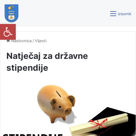
Izbornik
Open toolbar
Naslovnica
/
Vijesti
Natječaj za državne
stipendije