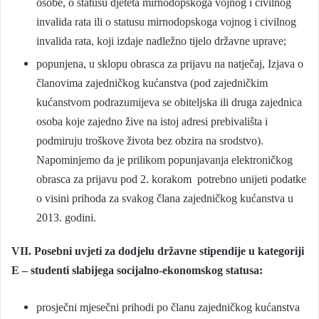
osobe, o statusu djeteta mirnodopskoga vojnog i civilnog
invalida rata ili o statusu mirnodopskoga vojnog i civilnog
invalida rata, koji izdaje nadležno tijelo državne uprave;
popunjena, u sklopu obrasca za prijavu na natječaj, Izjava o
članovima zajedničkog kućanstva (pod zajedničkim
kućanstvom podrazumijeva se obiteljska ili druga zajednica
osoba koje zajedno žive na istoj adresi prebivališta i
podmiruju troškove života bez obzira na srodstvo).
Napominjemo da je prilikom popunjavanja elektroničkog
obrasca za prijavu pod 2. korakom potrebno unijeti podatke
o visini prihoda za svakog člana zajedničkog kućanstva u
2013. godini.
VII. Posebni uvjeti za dodjelu državne stipendije u kategoriji
E – studenti slabijega socijalno-ekonomskog statusa:
prosječni mjesečni prihodi po članu zajedničkog kućanstva