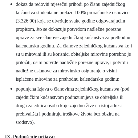
dokaz da redoviti mjesečni prihodi po članu zajedničkog
kućanstva studenta ne prelaze 100% proračunske osnovice
(3.326,00) koja se utvrđuje svake godine odgovarajućim
propisom, što se dokazuje potvrdom nadležne porezne
uprave za sve članove zajedničkog kućanstva za prethodnu
kalendarsku godinu. Za članove zajedničkog kućanstva koji
su u mirovini ili su korisnici obiteljske mirovine potrebno je
priložiti, osim potvrde nadležne porezne uprave, i potvrdu
nadležne ustanove za mirovinsko osiguranje o visini
isplaćene mirovine za prethodnu kalendarsku godinu;
popunjena Izjava o članovima zajedničkog kućanstva (pod
zajedničkim kućanstvom podrazumijeva se obiteljska ili
druga zajednica osoba koje zajedno žive na istoj adresi
prebivališta i podmiruju troškove života bez obzira na
srodstvo).
IX. Podnošenje prijava: