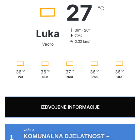
27
℃
Luka
36º - 26º
72%
0.32 km/h
Vedro
36
36
37
36
36
℃
℃
℃
℃
℃
Pet
Sub
Ned
Pon
Uto
IZDVOJENE INFORMACIJE
VAŽNO
KOMUNALNA DJELATNOST –