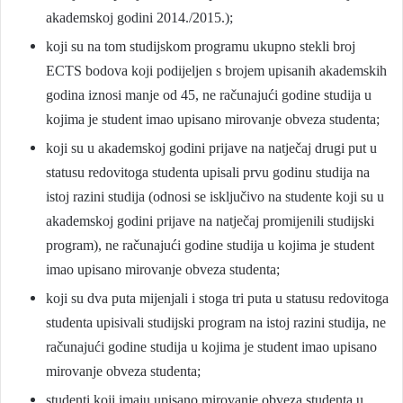
akademskoj godini 2014./2015.);
koji su na tom studijskom programu ukupno stekli broj
ECTS bodova koji podijeljen s brojem upisanih akademskih
godina iznosi manje od 45, ne računajući godine studija u
kojima je student imao upisano mirovanje obveza studenta;
koji su u akademskoj godini prijave na natječaj drugi put u
statusu redovitoga studenta upisali prvu godinu studija na
istoj razini studija (odnosi se isključivo na studente koji su u
akademskoj godini prijave na natječaj promijenili studijski
program), ne računajući godine studija u kojima je student
imao upisano mirovanje obveza studenta;
koji su dva puta mijenjali i stoga tri puta u statusu redovitoga
studenta upisivali studijski program na istoj razini studija, ne
računajući godine studija u kojima je student imao upisano
mirovanje obveza studenta;
studenti koji imaju upisano mirovanje obveza studenta u