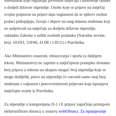
odredbama koje reguliraju provedbu natječaja i donošenje odluke
o dodjeli državne stipendije. Osobe koje se prijave na natječaj
svojim potpisom na prijavi daju suglasnost da se njihovi osobni
podaci prikupljaju, čuvaju i objave na rang-listama studenata koji
su sudjelovali na natječaju za dodjelu državne stipendije,
sukladno Zakonu o zaštiti osobnih podataka (Narodne novine,
broj: 103/03, 118/06, 41/08 i 130/11) i Pravilnika.
Ako Ministarstvo znanosti, obrazovanja i sporta (u daljnjem
tekstu: Ministarstvo) ne zaprimi u natječajnom postupku dostatan
broj prijava u odnosu na ukupno moguć broj stipendija koje se
mogu dodijeliti, pravo na stipendiju će ostvariti samo onaj broj
studenata s valjanom i pravovremenom prijavom koja ispunjava
natječajne uvjete iz Pravilnika.
Za stipendije u kategorijama D-1 i E prijave započinju pristupom
elektroničkom obrascu u sustavu
webObrasci. Za ispunjavanje