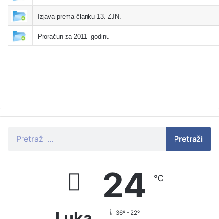
Izjava prema članku 13. ZJN.
Proračun za 2011. godinu
Pretraži
24
℃
Luka
36º - 22º