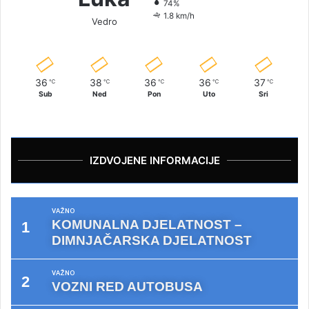
74%
1.8 km/h
Vedro
36
38
36
36
37
℃
℃
℃
℃
℃
Sub
Ned
Pon
Uto
Sri
IZDVOJENE INFORMACIJE
VAŽNO
KOMUNALNA DJELATNOST –
DIMNJAČARSKA DJELATNOST
VAŽNO
VOZNI RED AUTOBUSA