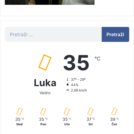
Pretraži
35
℃
Luka
37º - 29º
44%
2.68 km/h
Vedro
35
35
35
37
39
℃
℃
℃
℃
℃
Ned
Pon
Uto
Sri
Čet