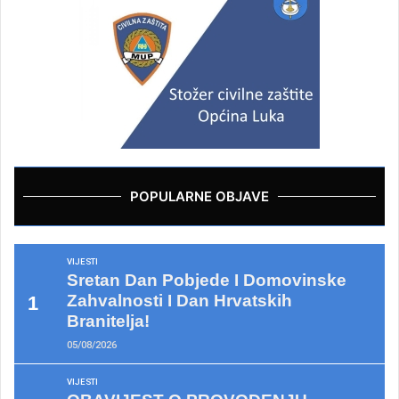
POPULARNE OBJAVE
VIJESTI
Sretan Dan Pobjede I Domovinske
Zahvalnosti I Dan Hrvatskih
Branitelja!
05/08/2026
VIJESTI