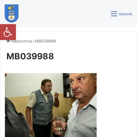
Izbornik
Open toolbar
Naslovnica
/
MB039988
MB039988