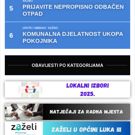
VAŽNO
PRIJAVITE NEPROPISNO ODBAČEN
OTPAD
UPUTE I OBRASCI
VAŽNO
KOMUNALNA DJELATNOST UKOPA
POKOJNIKA
OBAVIJESTI PO KATEGORIJAMA