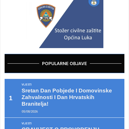
POPULARNE OBJAVE
VIJESTI
Sretan Dan Pobjede I Domovinske
Zahvalnosti I Dan Hrvatskih
Branitelja!
05/08/2026
VIJESTI