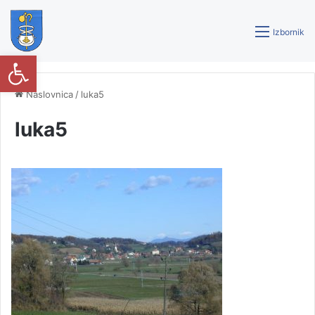
Izbornik
Open toolbar
Naslovnica
/
luka5
luka5