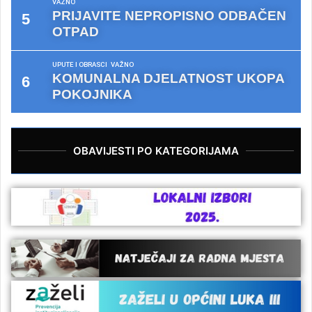
VAŽNO
PRIJAVITE NEPROPISNO ODBAČEN
OTPAD
UPUTE I OBRASCI
VAŽNO
KOMUNALNA DJELATNOST UKOPA
POKOJNIKA
OBAVIJESTI PO KATEGORIJAMA