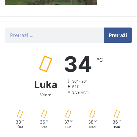
Pretraži
34
℃
Luka
36º - 26º
52%
3.59 km/h
Vedro
33
36
37
38
36
℃
℃
℃
℃
℃
Čet
Pet
Sub
Ned
Pon