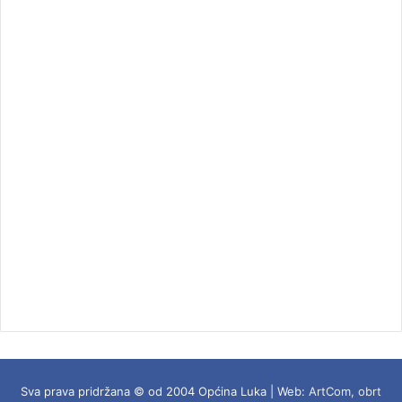
Sva prava pridržana © od 2004 Općina Luka | Web:
ArtCom, obrt