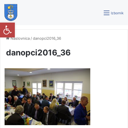
Izbornik
Open toolbar
Naslovnica
/
danopci2016_36
danopci2016_36