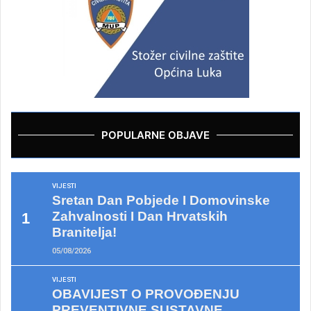
POPULARNE OBJAVE
VIJESTI
Sretan Dan Pobjede I Domovinske
Zahvalnosti I Dan Hrvatskih
Branitelja!
05/08/2026
VIJESTI
OBAVIJEST O PROVOĐENJU
PREVENTIVNE SUSTAVNE