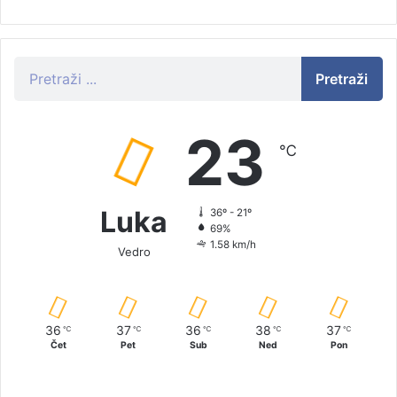
Pretraži
23
℃
Luka
36º - 21º
69%
1.58 km/h
Vedro
36
37
36
38
37
℃
℃
℃
℃
℃
Čet
Pet
Sub
Ned
Pon