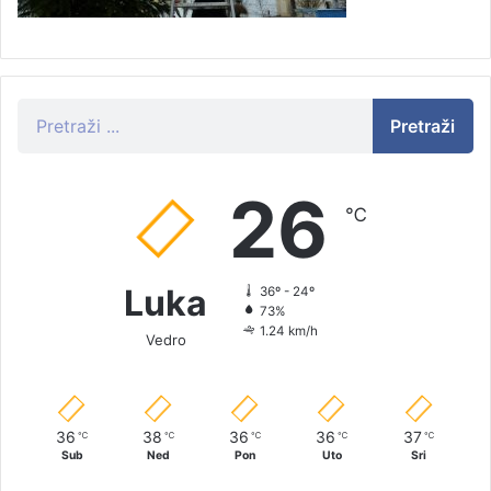
Pretraži
26
℃
Luka
36º - 24º
73%
1.24 km/h
Vedro
36
38
36
36
37
℃
℃
℃
℃
℃
Sub
Ned
Pon
Uto
Sri