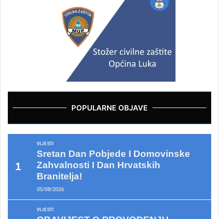
POPULARNE OBJAVE
VIJESTI
Sretan Dan Pobjede I Domovinske
Zahvalnosti I Dan Hrvatskih
Branitelja!
05/08/2026
VIJESTI