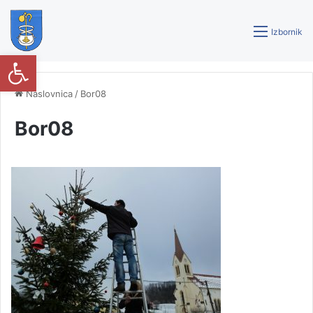
Izbornik
Open toolbar
Naslovnica
/
Bor08
Bor08