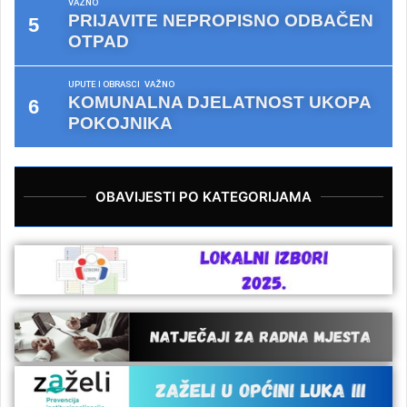
VAŽNO
PRIJAVITE NEPROPISNO ODBAČEN
OTPAD
UPUTE I OBRASCI
VAŽNO
KOMUNALNA DJELATNOST UKOPA
POKOJNIKA
OBAVIJESTI PO KATEGORIJAMA