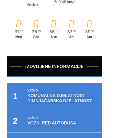
0.45 km/h
Vedro
37
35
35
37
39
℃
℃
℃
℃
℃
Ned
Pon
Uto
Sri
Čet
IZDVOJENE INFORMACIJE
VAŽNO
KOMUNALNA DJELATNOST –
DIMNJAČARSKA DJELATNOST
VAŽNO
VOZNI RED AUTOBUSA