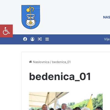
NAS
Open toolbar
Vije
Naslovnica
/
bedenica_01
bedenica_01