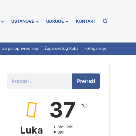
USTANOVE
UDRUGE
KONTAKT
Za poljoprivrednike
Župa svetog Roka
Fotogalerije
Pretraži
37
℃
Luka
38º - 29º
39%