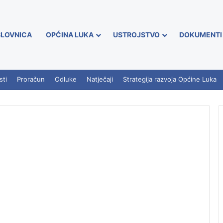
LOVNICA
OPĆINA LUKA
USTROJSTVO
DOKUMENTI
sti
Proračun
Odluke
Natječaji
Strategija razvoja Općine Luka