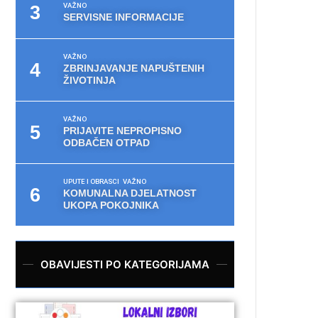
VAŽNO
SERVISNE INFORMACIJE
VAŽNO
ZBRINJAVANJE NAPUŠTENIH
ŽIVOTINJA
VAŽNO
PRIJAVITE NEPROPISNO
ODBAČEN OTPAD
UPUTE I OBRASCI
VAŽNO
KOMUNALNA DJELATNOST
UKOPA POKOJNIKA
OBAVIJESTI PO KATEGORIJAMA