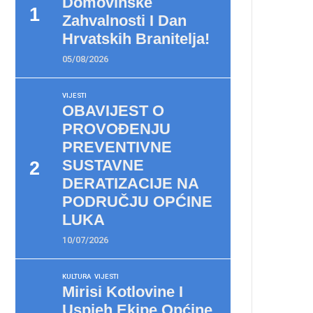
Domovinske
Zahvalnosti I Dan
Hrvatskih Branitelja!
05/08/2026
VIJESTI
OBAVIJEST O
PROVOĐENJU
PREVENTIVNE
SUSTAVNE
DERATIZACIJE NA
PODRUČJU OPĆINE
LUKA
10/07/2026
KULTURA
VIJESTI
Mirisi Kotlovine I
Uspjeh Ekipe Općine