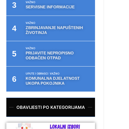
VAŽNO
SERVISNE INFORMACIJE
VAŽNO
ZBRINJAVANJE NAPUŠTENIH
ŽIVOTINJA
VAŽNO
PRIJAVITE NEPROPISNO
ODBAČEN OTPAD
UPUTE I OBRASCI
VAŽNO
KOMUNALNA DJELATNOST
UKOPA POKOJNIKA
OBAVIJESTI PO KATEGORIJAMA