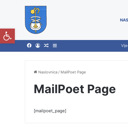
NAS
Open toolbar
Vije
Naslovnica
/
MailPoet Page
MailPoet Page
[mailpoet_page]