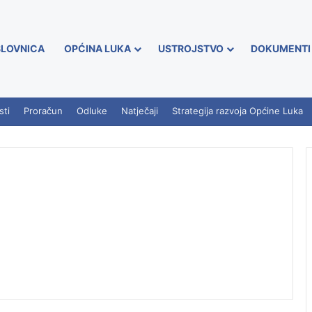
LOVNICA
OPĆINA LUKA
USTROJSTVO
DOKUMENTI
sti
Proračun
Odluke
Natječaji
Strategija razvoja Općine Luka