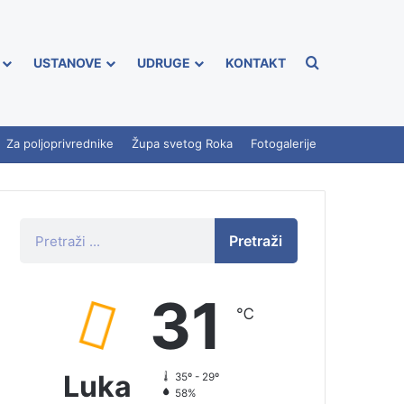
USTANOVE
UDRUGE
KONTAKT
Za poljoprivrednike
Župa svetog Roka
Fotogalerije
Pretraži
31
℃
Luka
35º - 29º
58%