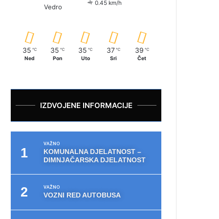
0.45 km/h
Vedro
35
35
35
37
39
℃
℃
℃
℃
℃
Ned
Pon
Uto
Sri
Čet
IZDVOJENE INFORMACIJE
VAŽNO
KOMUNALNA DJELATNOST –
DIMNJAČARSKA DJELATNOST
VAŽNO
VOZNI RED AUTOBUSA