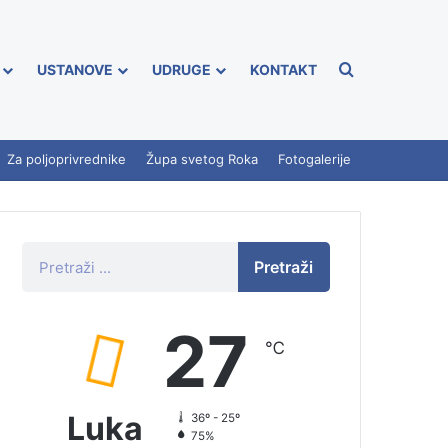
USTANOVE
UDRUGE
KONTAKT
Za poljoprivrednike
Župa svetog Roka
Fotogalerije
Pretraži
27
℃
Luka
36º - 25º
75%