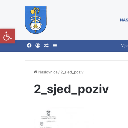
NAS
Open toolbar
Vije
Naslovnica
/
2_sjed_poziv
2_sjed_poziv