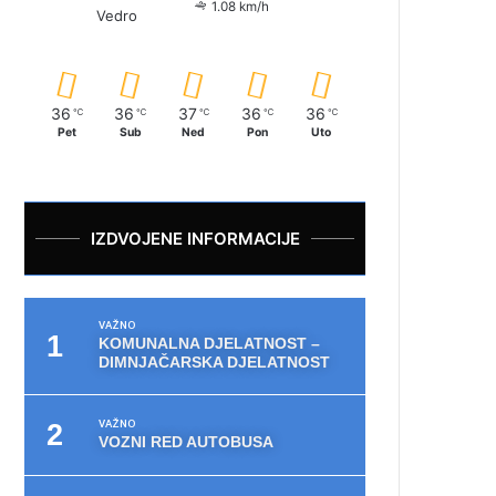
1.08 km/h
Vedro
36
36
37
36
36
℃
℃
℃
℃
℃
Pet
Sub
Ned
Pon
Uto
IZDVOJENE INFORMACIJE
VAŽNO
KOMUNALNA DJELATNOST –
DIMNJAČARSKA DJELATNOST
VAŽNO
VOZNI RED AUTOBUSA