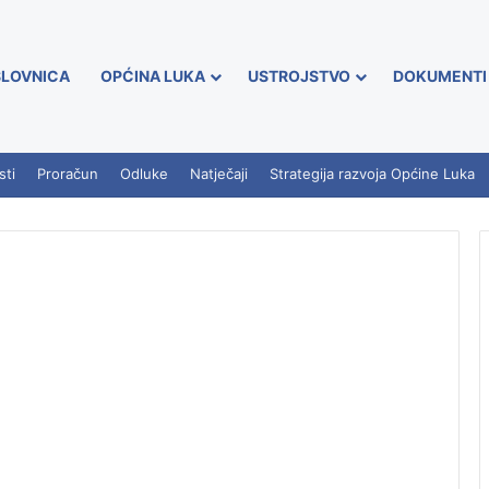
LOVNICA
OPĆINA LUKA
USTROJSTVO
DOKUMENTI
sti
Proračun
Odluke
Natječaji
Strategija razvoja Općine Luka