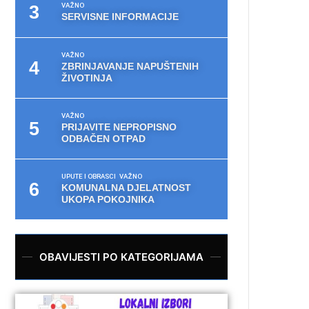
VAŽNO
SERVISNE INFORMACIJE
VAŽNO
ZBRINJAVANJE NAPUŠTENIH
ŽIVOTINJA
VAŽNO
PRIJAVITE NEPROPISNO
ODBAČEN OTPAD
UPUTE I OBRASCI
VAŽNO
KOMUNALNA DJELATNOST
UKOPA POKOJNIKA
OBAVIJESTI PO KATEGORIJAMA