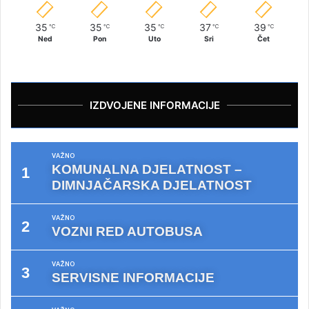
35
35
35
37
39
℃
℃
℃
℃
℃
Ned
Pon
Uto
Sri
Čet
IZDVOJENE INFORMACIJE
VAŽNO
KOMUNALNA DJELATNOST –
DIMNJAČARSKA DJELATNOST
VAŽNO
VOZNI RED AUTOBUSA
VAŽNO
SERVISNE INFORMACIJE