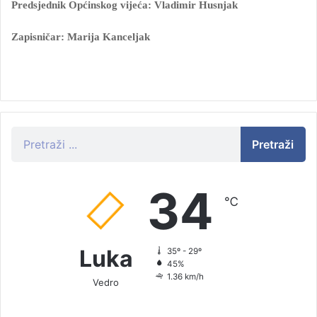
Predsjednik Općinskog vijeća: Vladimir Husnjak
Zapisničar: Marija Kanceljak
Pretraži
34
℃
Luka
35º - 29º
45%
1.36 km/h
Vedro