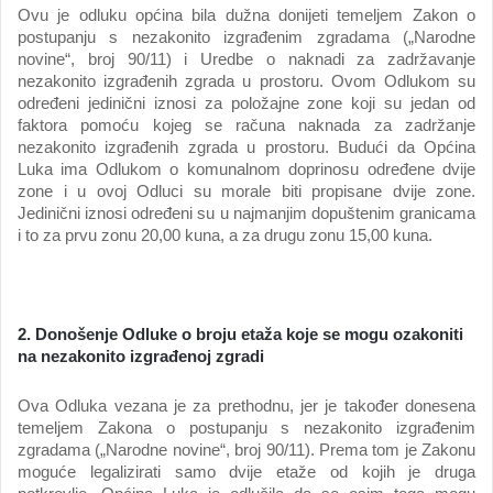
Ovu je odluku općina bila dužna donijeti temeljem Zakon o
postupanju s nezakonito izgrađenim zgradama („Narodne
novine“, broj 90/11) i Uredbe o naknadi za zadržavanje
nezakonito izgrađenih zgrada u prostoru. Ovom Odlukom su
određeni jedinični iznosi za položajne zone koji su jedan od
faktora pomoću kojeg se računa naknada za zadržanje
nezakonito izgrađenih zgrada u prostoru. Budući da Općina
Luka ima Odlukom o komunalnom doprinosu određene dvije
zone i u ovoj Odluci su morale biti propisane dvije zone.
Jedinični iznosi određeni su u najmanjim dopuštenim granicama
i to za prvu zonu 20,00 kuna, a za drugu zonu 15,00 kuna.
2. Donošenje Odluke o
broju etaža koje se mogu ozakoniti
na nezakonito izgrađenoj zgradi
Ova Odluka vezana je za prethodnu, jer je također donesena
temeljem Zakona o postupanju s nezakonito izgrađenim
zgradama („Narodne novine“, broj 90/11). Prema tom je Zakonu
moguće legalizirati samo dvije etaže od kojih je druga