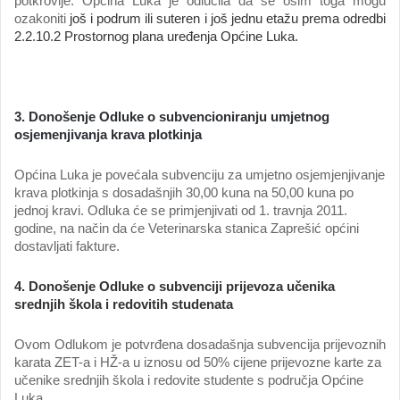
potkrovlje. Općina Luka je odlučila da se osim toga mogu
ozakoniti
još i podrum ili suteren i još jednu etažu prema odredbi
2.2.10.2 Prostornog plana uređenja Općine Luka.
3. Donošenje Odluke o subvencioniranju umjetnog
osjemenjivanja krava plotkinja
Općina Luka
je povećala subvenciju za umjetno osjemjenjivanje
krava plotkinja s dosadašnjih 30,00 kuna na 50,00 kuna po
jednoj kravi. Odluka će se primjenjivati od 1. travnja 2011.
godine, na način da će Veterinarska stanica Zaprešić općini
dostavljati fakture.
4. Donošenje
Odluke o subvenciji prijevoza učenika
srednjih škola i redovitih studenata
Ovom Odlukom je potvrđena dosadašnja subvencija prijevoznih
karata ZET-a i HŽ-a u iznosu od 50% cijene prijevozne karte za
učenike srednjih škola i redovite studente s područja Općine
Luka.