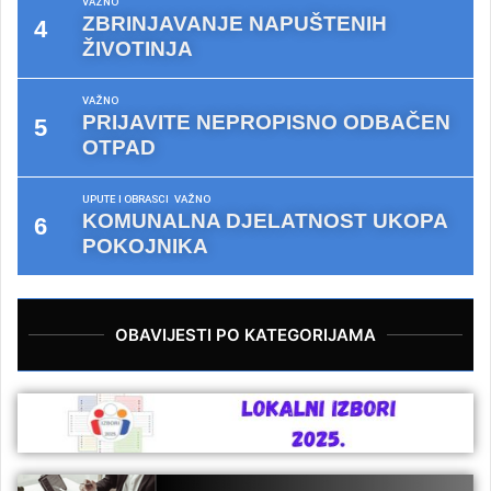
VAŽNO
ZBRINJAVANJE NAPUŠTENIH
ŽIVOTINJA
VAŽNO
PRIJAVITE NEPROPISNO ODBAČEN
OTPAD
UPUTE I OBRASCI
VAŽNO
KOMUNALNA DJELATNOST UKOPA
POKOJNIKA
OBAVIJESTI PO KATEGORIJAMA