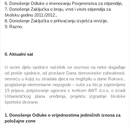
6. Donošenje Odluke o imenovanju Povjerenstva za stipendije,
7. Donošenje Zaključka o broju, vrsti i visini stipendija za
školsku godinu 2011./2012.,
8. Donošenje Zaključka o prihvaćanju izvješća revizije,
9. Razno.
0. Aktualni sat
U ovom djelu sjednice načelnik se osvrnuo na neke događaje
od prošle sjednice, od proslave Dana domovinske zahvalnosti,
nesreću u kojoj su stradala djeca na ringišpilu u dane Rokova ,
proglašenje elementarne nepogode – suše za što je zaprimljeno
19 prijava, potpisivanje ugovora s tvrtkom AWT d.o.o. o izradi
Urbanističkog plana uređenja, projektu izgradnje školske
športske dvorane.
1. Donošenje Odluke o vrijednostima jediničnih iznosa za
položajne zone