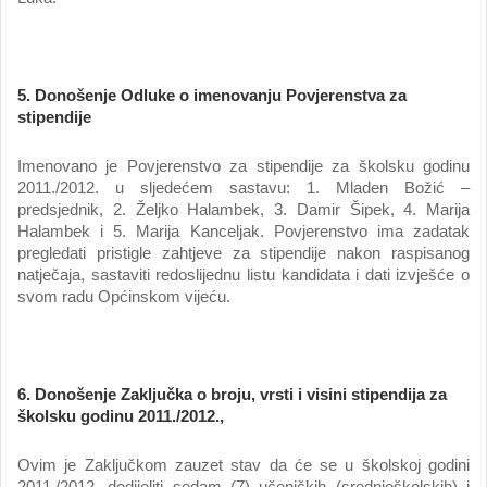
5.
Donošenje Odluke o imenovanju Povjerenstva za
stipendije
Imenovano je Povjerenstvo za stipendije za školsku godinu
2011./2012. u sljedećem sastavu: 1. Mladen Božić –
predsjednik, 2. Željko Halambek, 3. Damir Šipek, 4. Marija
Halambek i 5. Marija Kanceljak. Povjerenstvo ima zadatak
pregledati pristigle zahtjeve za stipendije nakon raspisanog
natječaja, sastaviti redoslijednu listu kandidata i dati izvješće o
svom radu Općinskom vijeću.
6. Donošenje
Zaključka o broju, vrsti i visini stipendija za
školsku godinu 2011./2012.,
Ovim je Zaključkom zauzet stav da će se u školskoj godini
2011./2012. dodijeliti sedam (7) učeničkih (srednjoškolskih) i