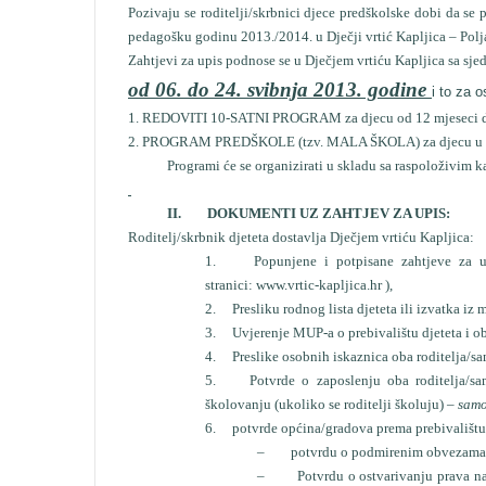
Pozivaju se roditelji/skrbnici djece predškolske dobi da se
pedagošku godinu 2013./2014. u Dječji vrtić Kapljica – Polj
Zahtjevi za upis podnose se u Dječjem vrtiću Kapljica sa sjed
od 06. do 24. svibnja 2013. godine
i to za 
1. REDOVITI 10-SATNI PROGRAM za djecu od 12 mjeseci d
2. PROGRAM PREDŠKOLE (tzv. MALA ŠKOLA) za djecu u god
Programi će se organizirati u skladu sa raspoloživim kap
II. DOKUMENTI UZ ZAHTJEV ZA UPIS:
Roditelj/skrbnik djeteta dostavlja Dječjem vrtiću Kapljica:
1.
Popunjene i potpisane zahtjeve za upis
stranici:
www.vrtic-kapljica.hr
),
2.
Presliku rodnog lista djeteta ili izvatka iz 
3.
Uvjerenje MUP-a o prebivalištu djeteta i oba 
4.
Preslike osobnih iskaznica oba roditelja/sa
5.
Potvrde o zaposlenju oba roditelja/samoh
školovanju (ukoliko se roditelji školuju) –
samo
6.
potvrde općina/gradova prema prebivalištu 
–
potvrdu o podmirenim obvezama kori
–
Potvrdu o ostvarivanju prava na su