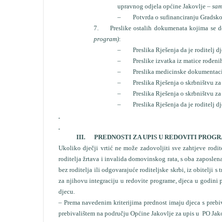
upravnog odjela općine Jakovlje –
sam
–
Potvrda o sufinanciranju Gradskog u
7.
Preslike ostalih dokumenata kojima se do
program)
:
–
Preslika Rješenja da je roditelj dje
–
Preslike izvatka iz matice rođenih i
–
Preslika medicinske dokumentacije d
–
Preslika Rješenja o skrbništvu za 
–
Preslika Rješenja o skrbništvu za 
–
Preslika Rješenja da je roditelj d
III. PREDNOSTI ZA UPIS U REDOVITI PROG
Ukoliko dječji vrtić ne može zadovoljiti sve zahtjeve rodit
roditelja žrtava i invalida domovinskog rata, s oba zaposlen
bez roditelja ili odgovarajuće roditeljske skrbi, iz obitelji s
za njihovu integraciju u redovite programe, djeca u godini p
djecu.
– Prema navedenim kriterijima prednost imaju djeca s prebiva
prebivalištem na području Općine Jakovlje za upis u PO Jako