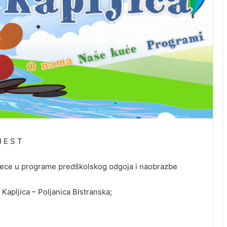
J E S T
jece u programe predškolskog odgoja i naobrazbe
Kapljica – Poljanica Bistranska;