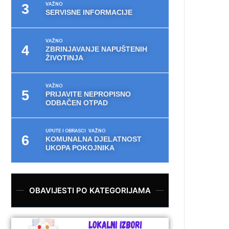
VAŽNO
SERVISNE INFORMACIJE
VAŽNO
ZBRINJAVANJE NAPUŠTENIH
ŽIVOTINJA
VAŽNO
PRIJAVITE NEPROPISNO
ODBAČEN OTPAD
UPUTE I OBRASCI
VAŽNO
KOMUNALNA DJELATNOST
UKOPA POKOJNIKA
OBAVIJESTI PO KATEGORIJAMA