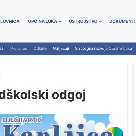
LOVNICA
OPĆINA LUKA
USTROJSTVO
DOKUMENTI
sti
Proračun
Odluke
Natječaji
Strategija razvoja Općine Luka
j
dškolski odgoj