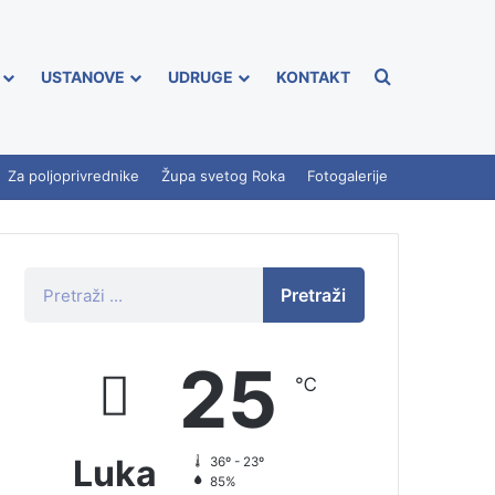
USTANOVE
UDRUGE
KONTAKT
Za poljoprivrednike
Župa svetog Roka
Fotogalerije
Pretraži
25
℃
Luka
36º - 23º
85%