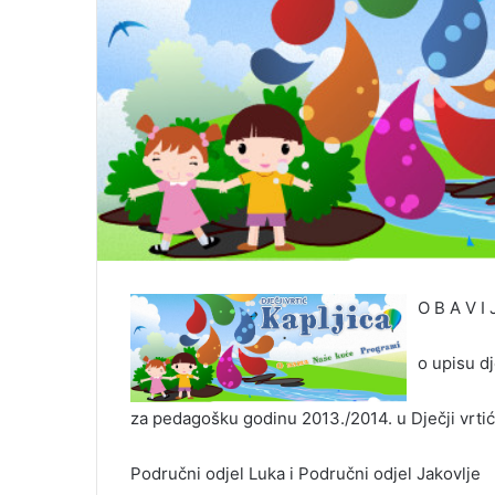
O B A V I 
o upisu d
za pedagošku godinu 2013./2014. u Dječji vrtić 
Područni odjel Luka i Područni odjel Jakovlje