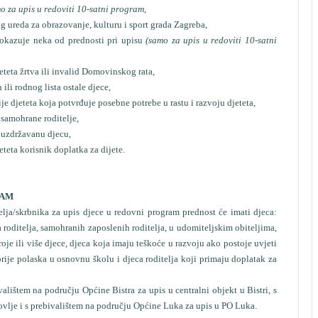
o za upis u redoviti 10-satni program
,
reda za obrazovanje, kulturu i sport grada Zagreba,
kazuje neka od prednosti pri upisu
(samo za upis u redoviti 10-satni
teta žrtva ili invalid Domovinskog rata,
li rodnog lista ostale djece,
jeteta koja potvrđuje posebne potrebe u rastu i razvoju djeteta,
samohrane roditelje,
uzdržavanu djecu,
jeteta korisnik doplatka za dijete.
RAM
elja/skrbnika za upis djece u redovni program prednost će imati djeca:
a roditelja, samohranih zaposlenih roditelja, u udomiteljskim obiteljima,
 troje ili više djece, djeca koja imaju teškoće u razvoju ako postoje uvjeti
rije polaska u osnovnu školu i djeca roditelja koji primaju doplatak za
lištem na području Općine Bistra za upis u centralni objekt u Bistri, s
vlje i s prebivalištem na području Općine Luka za upis u PO Luka.