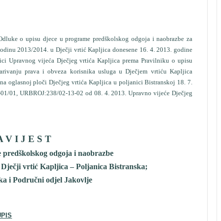
Odluke o upisu djece u programe predškolskog odgoja i naobrazbe za
dinu 2013/2014. u Dječji vrtić Kapljica donesene 16. 4. 2013. godine
ici Upravnog vijeća Dječjeg vrtića Kapljica prema Pravilniku o upisu
varivanju prava i obveza korisnika usluga u Dječjem vrtiću Kapljica
na oglasnoj ploči Dječjeg vrtića Kapljica u poljanici Bistranskoj 18. 7.
-01/01, URBROJ:238/02-13-02 od 08. 4. 2013. Upravno vijeće Dječjeg
 V I J E S T
e predškolskog odgoja i naobrazbe
ječji vrtić Kapljica – Poljanica Bistranska;
a i Područni odjel Jakovlje
UPIS