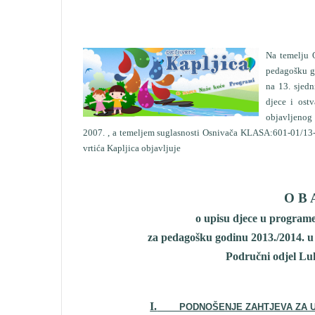
Na temelju 
pedagošku go
na 13. sjedn
djece i ost
objavljenog 
2007. , a temeljem suglasnosti Osnivača KLASA:601-01/13
vrtića Kapljica objavljuje
O B A
o upisu djece u program
za pedagošku godinu 2013./2014. u D
Područni odjel Luk
I.
PODNOŠENJE ZAHTJEVA ZA 