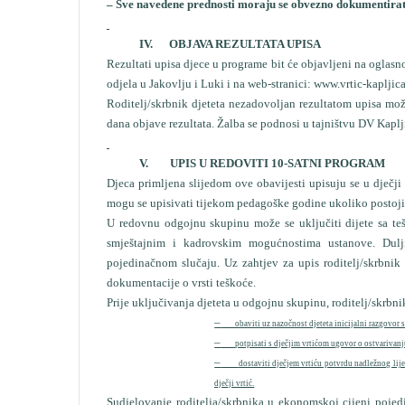
– Sve navedene prednosti moraju se obvezno dokumentirat
IV. OBJAVA REZULTATA UPISA
Rezultati upisa djece u programe bit će objavljeni na oglasn
odjela u Jakovlju i Luki i na web-stranici:
www.vrtic-kapljica
Roditelj/skrbnik djeteta nezadovoljan rezultatom upisa mo
dana objave rezultata. Žalba se podnosi u tajništvu DV Kaplji
V. UPIS U REDOVITI 10-SATNI PROGRAM
Djeca primljena slijedom ove obavijesti upisuju se u dječji
mogu se upisivati tijekom pedagoške godine ukoliko postoji
U redovnu odgojnu skupinu može se uključiti dijete sa te
smještajnim i kadrovskim mogućnostima ustanove. Dul
pojedinačnom slučaju. Uz zahtjev za upis roditelj/skrbnik
dokumentacije o vrsti teškoće.
Prije uključivanja djeteta u odgojnu skupinu, roditelj/skrbni
–
obaviti uz nazočnost djeteta inicijalni razgovor 
–
potpisati s dječjim vrtićom ugovor o ostvarivan
–
dostaviti dječjem vrtiću potvrdu nadležnog li
dječji vrtić.
Sudjelovanje roditelja/skrbnika u ekonomskoj cijeni pojed