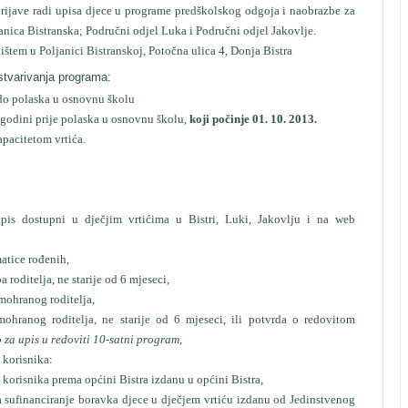
 prijave radi upisa djece u programe predškolskog odgoja i naobrazbe za
anica Bistranska; Područni odjel Luka i Područni odjel Jakovlje.
ištem u Poljanici Bistranskoj, Potočna ulica 4, Donja Bistra
ostvarivanja programa:
o polaska u osnovnu školu
ini prije polaska u osnovnu školu,
koji počinje 01. 10. 2013.
acitetom vrtića.
 dostupni u dječjim vrtićima u Bistri, Luki, Jakovlju i na web
matice rođenih,
roditelja, ne starije od 6 mjeseci,
mohranog roditelja,
ranog roditelja, ne starije od 6 mjeseci, ili potvrda o redovitom
 za upis u redoviti 10-satni program
,
korisnika:
snika prema općini Bistra izdanu u općini Bistra,
financiranje boravka djece u dječjem vrtiću izdanu od Jedinstvenog