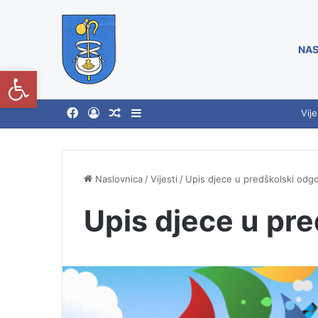
NAS
Open toolbar
Vije
Naslovnica
/
Vijesti
/
Upis djece u predškolski odgo
Upis djece u pre