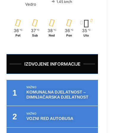
1.45 km/h
Vedro
36
37
38
36
35
℃
℃
℃
℃
℃
Pet
Sub
Ned
Pon
Uto
IZDVOJENE INFORMACIJE
VAŽNO
KOMUNALNA DJELATNOST –
DIMNJAČARSKA DJELATNOST
VAŽNO
VOZNI RED AUTOBUSA