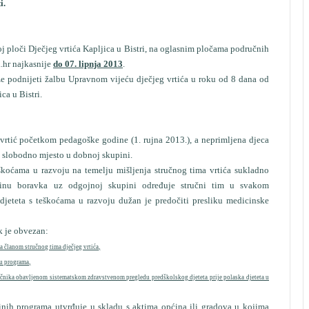
i.
oj ploči Dječjeg vrtića Kapljica u Bistri, na oglasnim pločama područnih
.hr
najkasnije
do 07. lipnja 2013
.
že podnijeti žalbu Upravnom vijeću dječjeg vrtića u roku od 8 dana od
ca u Bistri.
 vrtić početkom pedagoške godine (1. rujna 2013.), a neprimljena djeca
 slobodno mjesto u dobnoj skupini.
škoćama u razvoju na temelju mišljenja stručnog tima vrtića sukladno
jinu boravka uz odgojnoj skupini određuje stručni tim u svakom
 djeteta s teškoćama u razvoju dužan je predočiti presliku medicinske
k je obvezan:
sa članom stručnog tima dječjeg vrtića,
ju programa,
ječnika obavljenom sistematskom zdravstvenom pregledu predškolskog djeteta prije polaska djeteta u
inih programa utvrđuje u skladu s aktima općina ili gradova u kojima