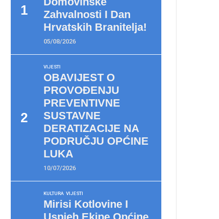
Domovinske
Zahvalnosti I Dan
Hrvatskih Branitelja!
05/08/2026
VIJESTI
OBAVIJEST O
PROVOĐENJU
PREVENTIVNE
SUSTAVNE
DERATIZACIJE NA
PODRUČJU OPĆINE
LUKA
10/07/2026
KULTURA
VIJESTI
Mirisi Kotlovine I
Uspjeh Ekipe Općine